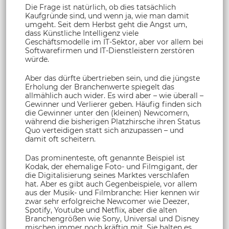
Die Frage ist natürlich, ob dies tatsächlich
Kaufgründe sind, und wenn ja, wie man damit
umgeht. Seit dem Herbst geht die Angst um,
dass Künstliche Intelligenz viele
Geschäftsmodelle im IT-Sektor, aber vor allem bei
Softwarefirmen und IT-Dienstleistern zerstören
würde.
Aber das dürfte übertrieben sein, und die jüngste
Erholung der Branchenwerte spiegelt das
allmählich auch wider. Es wird aber – wie überall –
Gewinner und Verlierer geben. Häufig finden sich
die Gewinner unter den (kleinen) Newcomern,
während die bisherigen Platzhirsche ihren Status
Quo verteidigen statt sich anzupassen – und
damit oft scheitern.
Das prominenteste, oft genannte Beispiel ist
Kodak, der ehemalige Foto- und Filmgigant, der
die Digitalisierung seines Marktes verschlafen
hat. Aber es gibt auch Gegenbeispiele, vor allem
aus der Musik- und Filmbranche: Hier kennen wir
zwar sehr erfolgreiche Newcomer wie Deezer,
Spotify, Youtube und Netflix, aber die alten
Branchengrößen wie Sony, Universal und Disney
mischen immer noch kräftig mit. Sie halten es