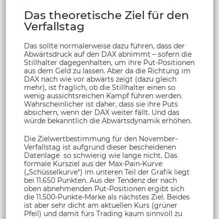
Das theoretische Ziel für den
Verfallstag
Das sollte normalerweise dazu führen, dass der
Abwärtsdruck auf den DAX abnimmt – sofern die
Stillhalter dagegenhalten, um ihre Put-Positionen
aus dem Geld zu lassen. Aber da die Richtung im
DAX nach wie vor abwärts zeigt (dazu gleich
mehr), ist fraglich, ob die Stillhalter einen so
wenig aussichtsreichen Kampf führen werden.
Wahrscheinlicher ist daher, dass sie ihre Puts
absichern, wenn der DAX weiter fällt. Und das
würde bekanntlich die Abwärtsdynamik erhöhen.
Die Zielwertbestimmung für den November-
Verfallstag ist aufgrund dieser bescheidenen
Datenlage so schwierig wie lange nicht. Das
formale Kursziel aus der Max-Pain-Kurve
(„Schüsselkurve“) im unteren Teil der Grafik liegt
bei 11.650 Punkten. Aus der Tendenz der nach
oben abnehmenden Put-Positionen ergibt sich
die 11.500-Punkte-Marke als nächstes Ziel. Beides
ist aber sehr dicht am aktuellen Kurs (grüner
Pfeil) und damit fürs Trading kaum sinnvoll zu