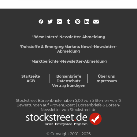
'Börse Intern'-Newsletter-Abmeldung
'Rohstoffe & Emerging Markets News'-Newsletter-
Abmeldung
'Marktberichte'-Newsletter-Abmeldung
Startseite
Börsenbriefe
Über uns
AGB
Datenschutz
Impressum
Vertrag kündigen
Stockstreet Börsenbriefe
haben
5,00
von
5
Sternen von
12
Bewertungen auf
ProvenExpert
| Börsenbriefe & Börsen-
Newsletter von Stockstreet.de
© Copyright 2001 - 2026