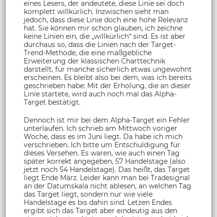
eines Lesers, der andeutete, diese Linie sei doch
komplett willkürlich. Inzwischen sieht man
jedoch, dass diese Linie doch eine hohe Relevanz
hat. Sie können mir schon glauben, ich zeichne
keine Linien ein, die „willkürlich“ sind. Es ist aber
durchaus so, dass die Linien nach der Target-
Trend-Methode, die eine maßgebliche
Erweiterung der klassischen Charttechnik
darstellt, für manche sicherlich etwas ungewohnt
erscheinen. Es bleibt also bei dem, was ich bereits
geschrieben habe: Mit der Erholung, die an dieser
Linie startete, wird auch noch mal das Alpha-
Target bestätigt.
Dennoch ist mir bei dem Alpha-Target ein Fehler
unterlaufen. Ich schrieb am Mittwoch voriger
Woche, dass es im Juni liegt. Da habe ich mich
verschrieben. Ich bitte um Entschuldigung für
dieses Versehen. Es waren, wie auch einen Tag
später korrekt angegeben, 57 Handelstage (also
jetzt noch 54 Handelstage). Das heißt, das Target
liegt Ende März. Leider kann man bei Tradesignal
an der Datumskala nicht ablesen, an welchen Tag
das Target liegt, sondern nur wie viele
Handelstage es bis dahin sind. Letzen Endes
ergibt sich das Target aber eindeutig aus den