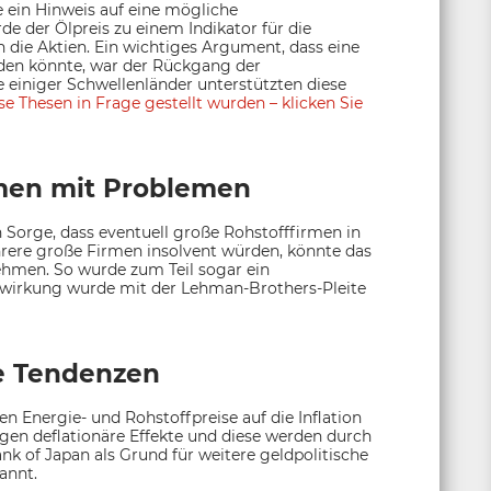
 ein Hinweis auf eine mögliche
e der Ölpreis zu einem Indikator für die
ch die Aktien. Ein wichtiges Argument, dass eine
en könnte, war der Rückgang der
einiger Schwellenländer unterstützten diese
ese Thesen in Frage gestellt wurden – klicken Sie
men mit Problemen
n Sorge, dass eventuell große Rohstofffirmen in
rere große Firmen insolvent würden, könnte das
nehmen. So wurde zum Teil sogar ein
swirkung wurde mit der Lehman-Brothers-Pleite
e Tendenzen
en Energie- und Rohstoffpreise auf die Inflation
en deflationäre Effekte und diese werden durch
ank of Japan als Grund für weitere geldpolitische
annt.