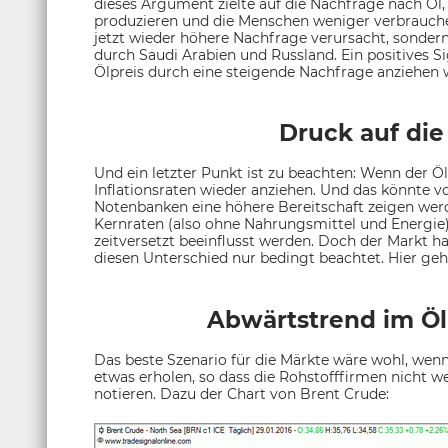
dieses Argument zielte auf die Nachfrage nach Öl,
produzieren und die Menschen weniger verbrauchen
jetzt wieder höhere Nachfrage verursacht, sonder
durch Saudi Arabien und Russland. Ein positives Si
Ölpreis durch eine steigende Nachfrage anziehen 
Druck auf di
Und ein letzter Punkt ist zu beachten: Wenn der Öl
Inflationsraten wieder anziehen. Und das könnte v
Notenbanken eine höhere Bereitschaft zeigen wer
Kernraten (also ohne Nahrungsmittel und Energie) 
zeitversetzt beeinflusst werden. Doch der Markt h
diesen Unterschied nur bedingt beachtet. Hier ge
Abwärtstrend im Ölp
Das beste Szenario für die Märkte wäre wohl, wenn 
etwas erholen, so dass die Rohstofffirmen nicht we
notieren. Dazu der Chart von Brent Crude: