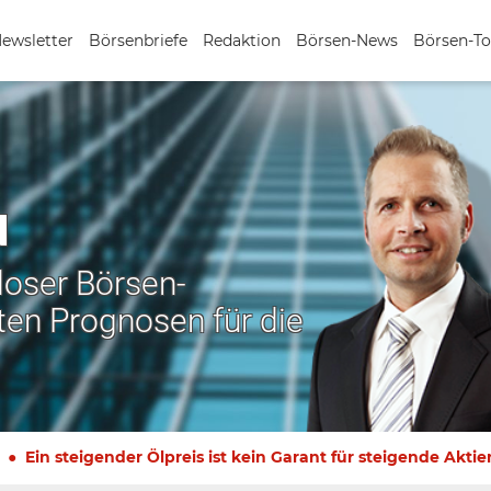
Newsletter
Börsenbriefe
Redaktion
Börsen-News
Börsen-To
N
nloser Börsen-
ten Prognosen für die
Ein steigender Ölpreis ist kein Garant für steigende Aktie