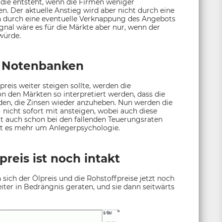
 die entsteht, wenn die Firmen weniger
. Der aktuelle Anstieg wird aber nicht durch eine
n durch eine eventuelle Verknappung des Angebots
gnal wäre es für die Märkte aber nur, wenn der
würde.
e Notenbanken
preis weiter steigen sollte, werden die
on den Märkten so interpretiert werden, dass die
den, die Zinsen wieder anzuheben. Nun werden die
nicht sofort mit ansteigen, wobei auch diese
at auch schon bei den fallenden Teuerungsraten
ht es mehr um Anlegerpsychologie.
reis ist noch intakt
sich der Ölpreis und die Rohstoffpreise jetzt noch
iter in Bedrängnis geraten, und sie dann seitwärts