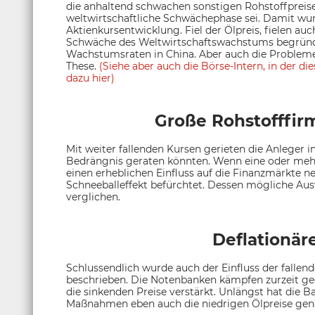
die anhaltend schwachen sonstigen Rohstoffpreise
weltwirtschaftliche Schwächephase sei. Damit wurd
Aktienkursentwicklung. Fiel der Ölpreis, fielen au
Schwäche des Weltwirtschaftswachstums begründ
Wachstumsraten in China. Aber auch die Probleme 
These.
(Siehe aber auch die Börse-Intern, in der di
dazu hier)
Große Rohstofffir
Mit weiter fallenden Kursen gerieten die Anleger i
Bedrängnis geraten könnten. Wenn eine oder meh
einen erheblichen Einfluss auf die Finanzmärkte 
Schneeballeffekt befürchtet. Dessen mögliche Au
verglichen.
Deflationär
Schlussendlich wurde auch der Einfluss der fallend
beschrieben. Die Notenbanken kämpfen zurzeit geg
die sinkenden Preise verstärkt. Unlängst hat die B
Maßnahmen eben auch die niedrigen Ölpreise gen