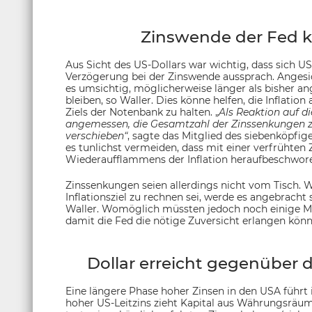
Zinswende der Fed k
Aus Sicht des US-Dollars war wichtig, dass sich U
Verzögerung bei der Zinswende aussprach. Angesich
es umsichtig, möglicherweise länger als bisher a
bleiben, so Waller. Dies könne helfen, die Inflatio
Ziels der Notenbank zu halten. „
Als Reaktion auf d
angemessen, die Gesamtzahl der Zinssenkungen zu 
verschieben“
, sagte das Mitglied des siebenköpfig
es tunlichst vermeiden, dass mit einer verfrühten
Wiederaufflammens der Inflation heraufbeschwor
Zinssenkungen seien allerdings nicht vom Tisch.
Inflationsziel zu rechnen sei, werde es angebracht
Waller. Womöglich müssten jedoch noch einige Mo
damit die Fed die nötige Zuversicht erlangen könn
Dollar erreicht gegenüber 
Eine längere Phase hoher Zinsen in den USA führt 
hoher US-Leitzins zieht Kapital aus Währungsräum