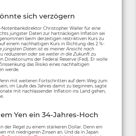
önnte sich verzögern
S-Notenbankdirektor Christopher Waller für eine
ts jüngster Daten zur hartnäckigen Inflation sei
ngenommen beim derzeitigen restriktiven Kurs zu
n auf einem nachhaltigen Kurs in Richtung des 2 %-
ie jüngsten Daten ist es meiner Ansicht nach
reduzieren oder sie weiter in die Zukunft zu
en Direktoriums der Federal Reserve (Fed). Er wolle
 Zinssenkung das Risiko eines nachhaltigen
en werde.
 Wenn mit weiteren Fortschritten auf dem Weg zum
 sein, im Laufe des Jahres damit zu beginnen, sagte
nate mit nachlassender Inflation ins Land gehen,
e.
dem Yen ein 34-Jahres-Hoch
in der Regel zu einem stärkeren Dollar. Denn ein
en mit niedrigeren Zinsen an. Und da in Japan