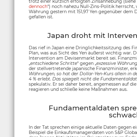
trotz einer kürzlich erfolgten Zinsanhebung (siehe 
dennoch
“) noch nahezu Null-Zins-Politik herrscht,
Währung gestern mit 151,97 Yen gegenüber dem Dol
gefallen ist.
Japan droht mit Interve
Das rief in Japan eine Dringlichkeitssitzung des 
Plan, was aus Sicht des Yen äußerst wichtig war. D
Intervention am Devisenmarkt bereit sei. Finanzm
„
entschiedene Schritte
“ gegen „
exzessive Währu
der stellvertretende japanische Finanzminister, er
Währungen, so hat der Dollar-Yen-Kurs allein in
4 % erlebt. Das spiegelt nicht die Fundamentaldat
spekulativ. Er sei daher bereit, angemessen auf d
reagieren und schließe keine Maßnahmen aus.
Fundamentaldaten sprec
schwac
In der Tat sprechen einige aktuelle Daten gegen 
Beispiel die Einkaufsmanagerdaten von S&P Glob