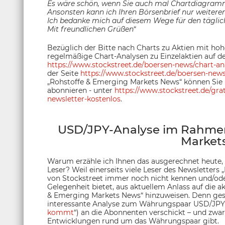
Es wäre schön, wenn Sie auch mal Chartdiagramm
Ansonsten kann ich Ihren Börsenbrief nur weiter
Ich bedanke mich auf diesem Wege für den täglic
Mit freundlichen Grüßen
“
Bezüglich der Bitte nach Charts zu Aktien mit hoh
regelmäßige Chart-Analysen zu Einzelaktien auf de
https://www.stockstreet.de/boersen-news/chart-an
der Seite
https://www.stockstreet.de/boersen-new
„Rohstoffe & Emerging Markets News“ können Sie 
abonnieren - unter
https://www.stockstreet.de/gr
newsletter-kostenlos
.
USD/JPY-Analyse im Rahmen
Market
Warum erzähle ich Ihnen das ausgerechnet heute, 
Leser? Weil einerseits viele Leser des Newsletters
von Stockstreet immer noch nicht kennen und/oder
Gelegenheit bietet, aus aktuellem Anlass auf die a
& Emerging Markets News“ hinzuweisen. Denn gest
interessante Analyse zum Währungspaar USD/JPY 
kommt
“) an die Abonnenten verschickt – und zwa
Entwicklungen rund um das Währungspaar gibt.