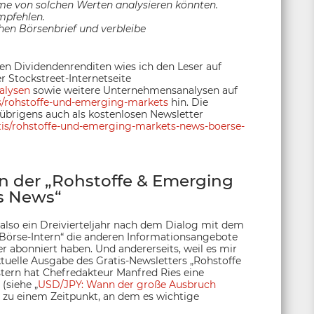
e von solchen Werten analysieren könnten.
empfehlen.
hen Börsenbrief und verbleibe
en Dividendenrenditen wies ich den Leser auf
r Stockstreet-Internetseite
alysen
sowie weitere Unternehmensanalysen auf
s/rohstoffe-und-emerging-markets
hin. Die
übrigens auch als kostenlosen Newsletter
atis/rohstoffe-und-emerging-markets-news-boerse-
 der „Rohstoffe & Emerging
s News“
also ein Dreivierteljahr nach dem Dialog mit dem
 „Börse-Intern“ die anderen Informationsangebote
 abonniert haben. Und andererseits, weil es mir
ktuelle Ausgabe des Gratis-Newsletters „Rohstoffe
ern hat Chefredakteur Manfred Ries eine
(siehe „
USD/JPY: Wann der große Ausbruch
r zu einem Zeitpunkt, an dem es wichtige