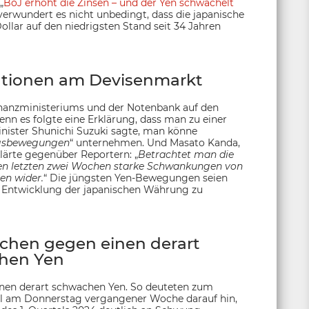
„
BoJ erhöht die Zinsen – und der Yen schwächelt
 verwundert es nicht unbedingt, dass die japanische
lar auf den niedrigsten Stand seit 34 Jahren
ntionen am Devisenmarkt
Finanzministeriums und der Notenbank auf den
enn es folgte eine Erklärung, dass man zu einer
inister Shunichi Suzuki sagte, man könne
ngsbewegungen
“ unternehmen. Und Masato Kanda,
klärte gegenüber Reportern: „
Betrachtet man die
 den letzten zwei Wochen starke Schwankungen von
en wider.
“ Die jüngsten Yen-Bewegungen seien
ie Entwicklung der japanischen Währung zu
hen gegen einen derart
hen Yen
einen derart schwachen Yen. So deuteten zum
al am Donnerstag vergangener Woche darauf hin,