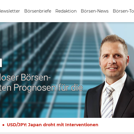
Newsletter
Börsenbriefe
Redaktion
Börsen-News
Börsen-To
N
nloser Börsen-
ten Prognosen für die
USD/JPY: Japan droht mit Interventionen