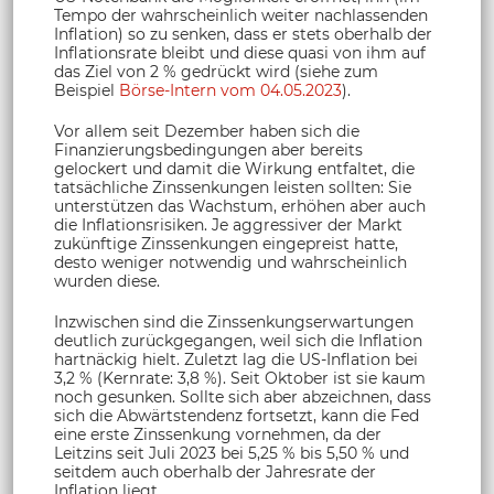
Tempo der wahrscheinlich weiter nachlassenden
Inflation) so zu senken, dass er stets oberhalb der
Inflationsrate bleibt und diese quasi von ihm auf
das Ziel von 2 % gedrückt wird (siehe zum
Beispiel
Börse-Intern vom 04.05.2023
).
Vor allem seit Dezember haben sich die
Finanzierungsbedingungen aber bereits
gelockert und damit die Wirkung entfaltet, die
tatsächliche Zinssenkungen leisten sollten: Sie
unterstützen das Wachstum, erhöhen aber auch
die Inflationsrisiken. Je aggressiver der Markt
zukünftige Zinssenkungen eingepreist hatte,
desto weniger notwendig und wahrscheinlich
wurden diese.
Inzwischen sind die Zinssenkungserwartungen
deutlich zurückgegangen, weil sich die Inflation
hartnäckig hielt. Zuletzt lag die US-Inflation bei
3,2 % (Kernrate: 3,8 %). Seit Oktober ist sie kaum
noch gesunken. Sollte sich aber abzeichnen, dass
sich die Abwärtstendenz fortsetzt, kann die Fed
eine erste Zinssenkung vornehmen, da der
Leitzins seit Juli 2023 bei 5,25 % bis 5,50 % und
seitdem auch oberhalb der Jahresrate der
Inflation liegt.