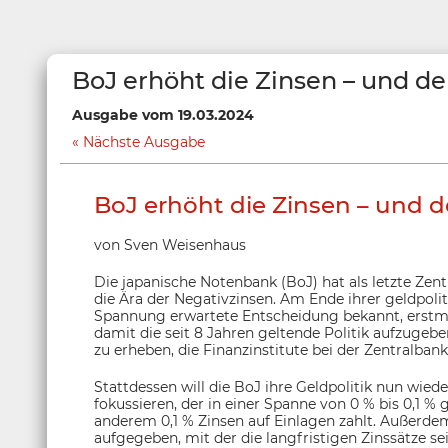
BoJ erhöht die Zinsen – und d
Ausgabe vom 19.03.2024
Nächste Ausgabe
BoJ erhöht die Zinsen – und 
von Sven Weisenhaus
Die japanische Notenbank (BoJ) hat als letzte Zen
die Ära der Negativzinsen. Am Ende ihrer geldpoli
Spannung erwartete Entscheidung bekannt, erstmal
damit die seit 8 Jahren geltende Politik aufzugeb
zu erheben, die Finanzinstitute bei der Zentralbank
Stattdessen will die BoJ ihre Geldpolitik nun wied
fokussieren, der in einer Spanne von 0 % bis 0,1 %
anderem 0,1 % Zinsen auf Einlagen zahlt. Außerdem
aufgegeben, mit der die langfristigen Zinssätze s