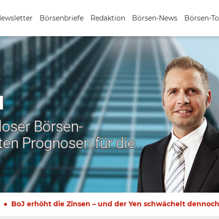
Newsletter
Börsenbriefe
Redaktion
Börsen-News
Börsen-To
N
nloser Börsen-
ten Prognosen für die
BoJ erhöht die Zinsen – und der Yen schwächelt dennoc