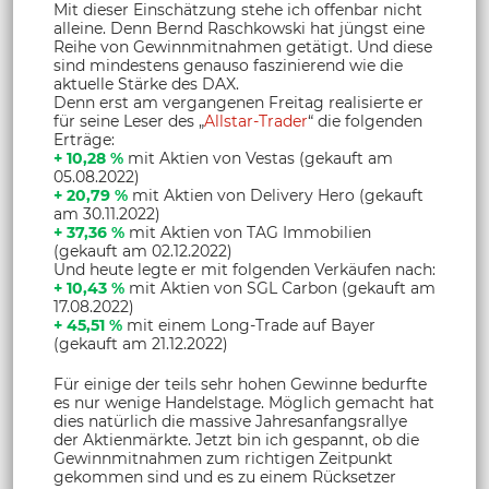
Mit dieser Einschätzung stehe ich offenbar nicht
alleine. Denn Bernd Raschkowski hat jüngst eine
Reihe von Gewinnmitnahmen getätigt. Und diese
sind mindestens genauso faszinierend wie die
aktuelle Stärke des DAX.
Denn erst am vergangenen Freitag realisierte er
für seine Leser des „
Allstar-Trader
“ die folgenden
Erträge:
+ 10,28 %
mit Aktien von Vestas (gekauft am
05.08.2022)
+ 20,79 %
mit Aktien von Delivery Hero (gekauft
am 30.11.2022)
+ 37,36 %
mit Aktien von TAG Immobilien
(gekauft am 02.12.2022)
Und heute legte er mit folgenden Verkäufen nach:
+ 10,43 %
mit Aktien von SGL Carbon (gekauft am
17.08.2022)
+ 45,51 %
mit einem Long-Trade auf Bayer
(gekauft am 21.12.2022)
Für einige der teils sehr hohen Gewinne bedurfte
es nur wenige Handelstage. Möglich gemacht hat
dies natürlich die massive Jahresanfangsrallye
der Aktienmärkte. Jetzt bin ich gespannt, ob die
Gewinnmitnahmen zum richtigen Zeitpunkt
gekommen sind und es zu einem Rücksetzer