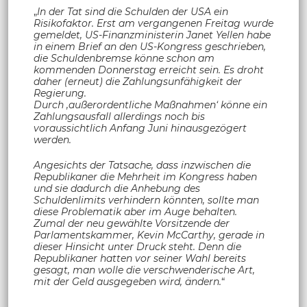
„
In der Tat sind die Schulden der USA ein
Risikofaktor. Erst am vergangenen Freitag wurde
gemeldet, US-Finanzministerin Janet Yellen habe
in einem Brief an den US-Kongress geschrieben,
die Schuldenbremse könne schon am
kommenden Donnerstag erreicht sein. Es droht
daher (erneut) die Zahlungsunfähigkeit der
Regierung.
Durch ‚außerordentliche Maßnahmen‘ könne ein
Zahlungsausfall allerdings noch bis
voraussichtlich Anfang Juni hinausgezögert
werden.
Angesichts der Tatsache, dass inzwischen die
Republikaner die Mehrheit im Kongress haben
und sie dadurch die Anhebung des
Schuldenlimits verhindern könnten, sollte man
diese Problematik aber im Auge behalten.
Zumal der neu gewählte Vorsitzende der
Parlamentskammer, Kevin McCarthy, gerade in
dieser Hinsicht unter Druck steht. Denn die
Republikaner hatten vor seiner Wahl bereits
gesagt, man wolle die verschwenderische Art,
mit der Geld ausgegeben wird, ändern.
“