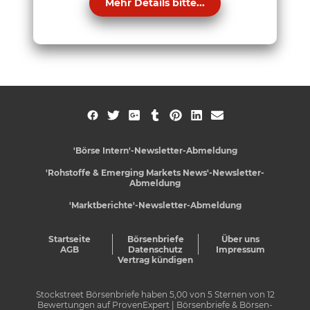
Mehr Details bitte...
'Börse Intern'-Newsletter-Abmeldung
'Rohstoffe & Emerging Markets News'-Newsletter-
Abmeldung
'Marktberichte'-Newsletter-Abmeldung
Startseite
Börsenbriefe
Über uns
AGB
Datenschutz
Impressum
Vertrag kündigen
Stockstreet Börsenbriefe
haben
5,00
von
5
Sternen von
12
Bewertungen auf
ProvenExpert
| Börsenbriefe & Börsen-