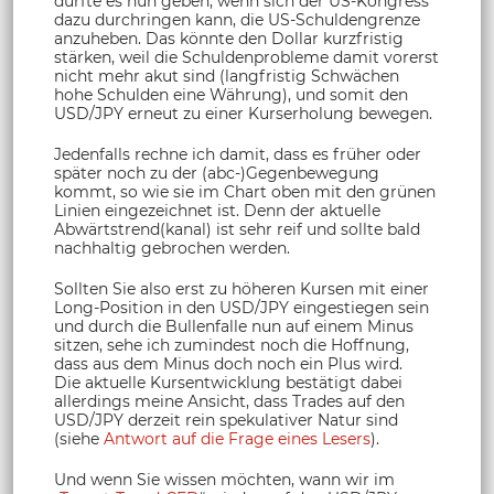
dürfte es nun geben, wenn sich der US-Kongress
dazu durchringen kann, die US-Schuldengrenze
anzuheben. Das könnte den Dollar kurzfristig
stärken, weil die Schuldenprobleme damit vorerst
nicht mehr akut sind (langfristig Schwächen
hohe Schulden eine Währung), und somit den
USD/JPY erneut zu einer Kurserholung bewegen.
Jedenfalls rechne ich damit, dass es früher oder
später noch zu der (abc-)Gegenbewegung
kommt, so wie sie im Chart oben mit den grünen
Linien eingezeichnet ist. Denn der aktuelle
Abwärtstrend(kanal) ist sehr reif und sollte bald
nachhaltig gebrochen werden.
Sollten Sie also erst zu höheren Kursen mit einer
Long-Position in den USD/JPY eingestiegen sein
und durch die Bullenfalle nun auf einem Minus
sitzen, sehe ich zumindest noch die Hoffnung,
dass aus dem Minus doch noch ein Plus wird.
Die aktuelle Kursentwicklung bestätigt dabei
allerdings meine Ansicht, dass Trades auf den
USD/JPY derzeit rein spekulativer Natur sind
(siehe
Antwort auf die Frage eines Lesers
).
Und wenn Sie wissen möchten, wann wir im