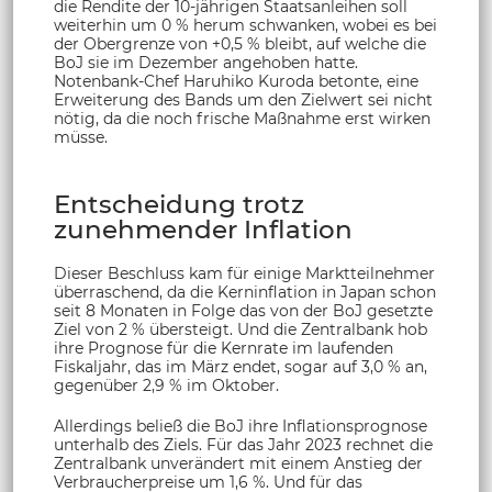
die Rendite der 10-jährigen Staatsanleihen soll
weiterhin um 0 % herum schwanken, wobei es bei
der Obergrenze von +0,5 % bleibt, auf welche die
BoJ sie im Dezember angehoben hatte.
Notenbank-Chef Haruhiko Kuroda betonte, eine
Erweiterung des Bands um den Zielwert sei nicht
nötig, da die noch frische Maßnahme erst wirken
müsse.
Entscheidung trotz
zunehmender Inflation
Dieser Beschluss kam für einige Marktteilnehmer
überraschend, da die Kerninflation in Japan schon
seit 8 Monaten in Folge das von der BoJ gesetzte
Ziel von 2 % übersteigt. Und die Zentralbank hob
ihre Prognose für die Kernrate im laufenden
Fiskaljahr, das im März endet, sogar auf 3,0 % an,
gegenüber 2,9 % im Oktober.
Allerdings beließ die BoJ ihre Inflationsprognose
unterhalb des Ziels. Für das Jahr 2023 rechnet die
Zentralbank unverändert mit einem Anstieg der
Verbraucherpreise um 1,6 %. Und für das