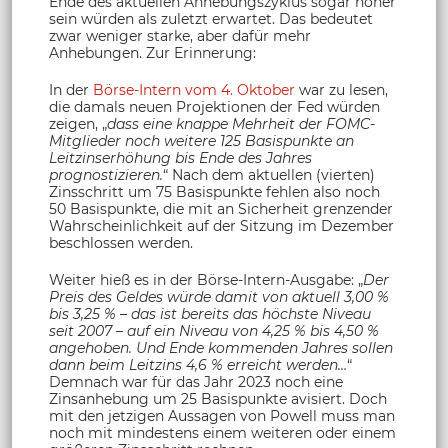
Ende des aktuellen Anhebungszyklus sogar höher
sein würden als zuletzt erwartet. Das bedeutet
zwar weniger starke, aber dafür mehr
Anhebungen. Zur Erinnerung:
In der
Börse-Intern vom 4. Oktober
war zu lesen,
die damals neuen Projektionen der Fed würden
zeigen, „
dass eine knappe Mehrheit der FOMC-
Mitglieder noch weitere 125 Basispunkte an
Leitzinserhöhung bis Ende des Jahres
prognostizieren.
“ Nach dem aktuellen (vierten)
Zinsschritt um 75 Basispunkte fehlen also noch
50 Basispunkte, die mit an Sicherheit grenzender
Wahrscheinlichkeit auf der Sitzung im Dezember
beschlossen werden.
Weiter hieß es in der Börse-Intern-Ausgabe: „
Der
Preis des Geldes würde damit von aktuell 3,00 %
bis 3,25 % – das ist bereits das höchste Niveau
seit 2007 – auf ein Niveau von 4,25 % bis 4,50 %
angehoben. Und Ende kommenden Jahres sollen
dann beim Leitzins 4,6 % erreicht werden…
“
Demnach war für das Jahr 2023 noch eine
Zinsanhebung um 25 Basispunkte avisiert. Doch
mit den jetzigen Aussagen von Powell muss man
noch mit mindestens einem weiteren oder einem