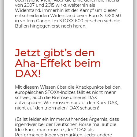
oben (siehe Pfeil). Aber die Linie durch die Hochs
von 2007 und 2015 wirkt weiterhin als
Widerstand. Immerhin ist der Kampf um diesen
entscheidenden Widerstand beim Euro STOXX 50
in vollem Gange. Im STOXX 600 pirschen sich die
Bullen hingegen erst noch heran.
Jetzt gibt’s den
Aha-Effekt beim
DAX!
Mit diesem Wissen über die Knackpunkte bei den
europäischen STOXX-Indizes fällt es nicht mehr
schwer, auch die Bremse unseres DAX
aufzuspüren. Wir müssen nur auf den Kurs-DAX,
nicht auf den „normalen“ DAX schauen!
(Es ist leider ein immerwährendes Ärgernis, dass
irgendwer bei der Deutschen Börse mal auf die
Idee kam, man müsste „den“ DAX als
Performance-Index vermarkten. Jeder andere