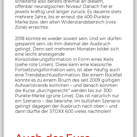
scheiterte also bereits dreimal an diesem,
offenbar neuralgischen Niveau! Danach fiel er
jeweils kräftig und länger zurück. Es dauerte stets
mehrere Jahre, bis er erneut die 400-Punkte-
Marke bzw. den alten Widerstandsbereich (rote
Zone) erreichte.
2018 könnte es wieder soweit sein. Und wir dürfen
gespannt sein, ob ihm diesmal der Ausbruch
gelingt. Denn seit mehreren Monaten bildet sich
eine leicht ansteigende
Konsolidierungsformation in Form eines Keils
(siehe rote Linien). Diese kann eine klassische
Fortsetzungsformation sein, ist aber häufig auch
eine Trendabschlussformation. Bei einem Rückfall
könnte es zu einem Bruch des seit 2009 gültigen
Aufwärtstrends kommen – und danach könnten
die Kurse „durchgereicht“ werden bis zur 300-
Punkte-Marke (grüne Linie). Das ist natürlich nur
ein Szenario – das bearishe. Im bullishen Szenario
gelingt dagegen der Ausbruch nach oben – und
dann dürfte der STOXX 600 vieles nachholen!