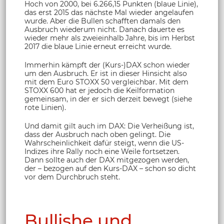
Hoch von 2000, bei 6.266,15 Punkten (blaue Linie),
das erst 2015 das nächste Mal wieder angelaufen
wurde. Aber die Bullen schafften damals den
Ausbruch wiederum nicht. Danach dauerte es
wieder mehr als zweieinhalb Jahre, bis im Herbst
2017 die blaue Linie erneut erreicht wurde.
Immerhin kämpft der (Kurs-)DAX schon wieder
um den Ausbruch. Er ist in dieser Hinsicht also
mit dem Euro STOXX 50 vergleichbar. Mit dem
STOXX 600 hat er jedoch die Keilformation
gemeinsam, in der er sich derzeit bewegt (siehe
rote Linien).
Und damit gilt auch im DAX: Die Verheißung ist,
dass der Ausbruch nach oben gelingt. Die
Wahrscheinlichkeit dafür steigt, wenn die US-
Indizes ihre Rally noch eine Weile fortsetzen.
Dann sollte auch der DAX mitgezogen werden,
der – bezogen auf den Kurs-DAX – schon so dicht
vor dem Durchbruch steht.
Bullishe und