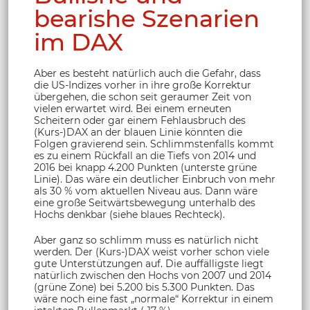
bearishe Szenarien
im DAX
Aber es besteht natürlich auch die Gefahr, dass
die US-Indizes vorher in ihre große Korrektur
übergehen, die schon seit geraumer Zeit von
vielen erwartet wird. Bei einem erneuten
Scheitern oder gar einem Fehlausbruch des
(Kurs-)DAX an der blauen Linie könnten die
Folgen gravierend sein. Schlimmstenfalls kommt
es zu einem Rückfall an die Tiefs von 2014 und
2016 bei knapp 4.200 Punkten (unterste grüne
Linie). Das wäre ein deutlicher Einbruch von mehr
als 30 % vom aktuellen Niveau aus. Dann wäre
eine große Seitwärtsbewegung unterhalb des
Hochs denkbar (siehe blaues Rechteck).
Aber ganz so schlimm muss es natürlich nicht
werden. Der (Kurs-)DAX weist vorher schon viele
gute Unterstützungen auf. Die auffälligste liegt
natürlich zwischen den Hochs von 2007 und 2014
(grüne Zone) bei 5.200 bis 5.300 Punkten. Das
wäre noch eine fast „normale“ Korrektur in einem