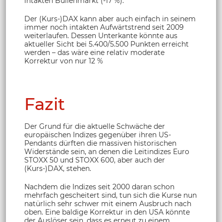
intakten Bullenmarkt (-17 %).
Der (Kurs-)DAX kann aber auch einfach in seinem
immer noch intakten Aufwärtstrend seit 2009
weiterlaufen. Dessen Unterkante könnte aus
aktueller Sicht bei 5.400/5.500 Punkten erreicht
werden – das wäre eine relativ moderate
Korrektur von nur 12 %
Fazit
Der Grund für die aktuelle Schwäche der
europäischen Indizes gegenüber ihren US-
Pendants dürften die massiven historischen
Widerstände sein, an denen die Leitindizes Euro
STOXX 50 und STOXX 600, aber auch der
(Kurs-)DAX, stehen.
Nachdem die Indizes seit 2000 daran schon
mehrfach gescheitert sind, tun sich die Kurse nun
natürlich sehr schwer mit einem Ausbruch nach
oben. Eine baldige Korrektur in den USA könnte
der Auslöser sein, dass es erneut zu einem