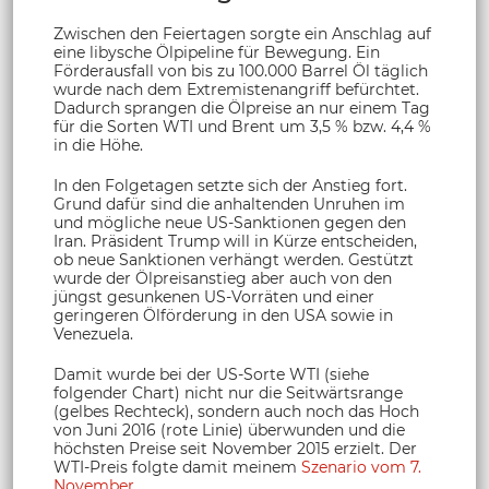
Zwischen den Feiertagen sorgte ein Anschlag auf
eine libysche Ölpipeline für Bewegung. Ein
Förderausfall von bis zu 100.000 Barrel Öl täglich
wurde nach dem Extremistenangriff befürchtet.
Dadurch sprangen die Ölpreise an nur einem Tag
für die Sorten WTI und Brent um 3,5 % bzw. 4,4 %
in die Höhe.
In den Folgetagen setzte sich der Anstieg fort.
Grund dafür sind die anhaltenden Unruhen im
und mögliche neue US-Sanktionen gegen den
Iran. Präsident Trump will in Kürze entscheiden,
ob neue Sanktionen verhängt werden. Gestützt
wurde der Ölpreisanstieg aber auch von den
jüngst gesunkenen US-Vorräten und einer
geringeren Ölförderung in den USA sowie in
Venezuela.
Damit wurde bei der US-Sorte WTI (siehe
folgender Chart) nicht nur die Seitwärtsrange
(gelbes Rechteck), sondern auch noch das Hoch
von Juni 2016 (rote Linie) überwunden und die
höchsten Preise seit November 2015 erzielt. Der
WTI-Preis folgte damit meinem
Szenario vom 7.
November
.