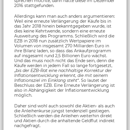
sprechen möchte, dann hätte diese im Dezember
2016 stattgefunden.
Allerdings kann man auch anders argumentieren:
Weil eine erneute Verlängerung der Käufe bis in
das Jahr 2018 hinein bekanntgegeben wurde, ist
dies keine Kehrtwende, sondern eine erneute
Ausweitung des Programms. Schließlich wird die
EZB in 2018 nun zusätzlich Wertpapiere im
Volumen von insgesamt 270 Milliarden Euro in
ihre Bilanz laden, so dass das Ankaufprogramm
auf insgesamt rund 2,5 Billionen Euro wächst.
Und das muss noch nicht das Ende sein, denn die
Käufe werden in jedem Fall so lange fortgesetzt,
„
bis der EZB-Rat eine nachhaltige Korrektur der
Inflationsentwicklung erkennt, die mit seinem
Inflationsziel im Einklang steht
“. So lautet der
Beschluss der EZB. Eine Erneute Verlängerung ist
also in Abhängigkeit der Inflationsentwicklung
möglich.
Daher sind wohl auch sowohl die Aktien- als auch
die Anleihenkurse jüngst tendenziell gestiegen.
Schließlich werden die Anleihen weiterhin direkt
und Aktien durch die anhaltende Geldflut indirekt
nachgefragt.