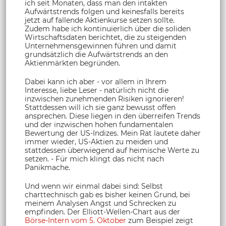
ich seit Monaten, dass man den intakten
Aufwärtstrends folgen und keinesfalls bereits
jetzt auf fallende Aktienkurse setzen sollte.
Zudem habe ich kontinuierlich über die soliden
Wirtschaftsdaten berichtet, die zu steigenden
Unternehmensgewinnen führen und damit
grundsätzlich die Aufwärtstrends an den
Aktienmärkten begründen.
Dabei kann ich aber - vor allem in Ihrem
Interesse, liebe Leser - natürlich nicht die
inzwischen zunehmenden Risiken ignorieren!
Stattdessen will ich sie ganz bewusst offen
ansprechen. Diese liegen in den überreifen Trends
und der inzwischen hohen fundamentalen
Bewertung der US-Indizes. Mein Rat lautete daher
immer wieder, US-Aktien zu meiden und
stattdessen überwiegend auf heimische Werte zu
setzen. - Für mich klingt das nicht nach
Panikmache.
Und wenn wir einmal dabei sind: Selbst
charttechnisch gab es bisher keinen Grund, bei
meinem Analysen Angst und Schrecken zu
empfinden. Der Elliott-Wellen-Chart aus der
Börse-Intern vom 5. Oktober
zum Beispiel zeigt