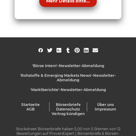
Mehr Details bitte...
'Börse Intern'-Newsletter-Abmeldung
'Rohstoffe & Emerging Markets News'-Newsletter-
Abmeldung
'Marktberichte'-Newsletter-Abmeldung
Startseite
Börsenbriefe
Über uns
AGB
Datenschutz
Impressum
Vertrag kündigen
Stockstreet Börsenbriefe
haben
5,00
von
5
Sternen von
12
Bewertungen auf
ProvenExpert
| Börsenbriefe & Börsen-