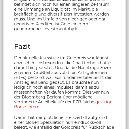
befindet sich noch für einen längeren Zeitraum
eine Unmenge an Liquidität im Markt, die
breitflächig und diversifiziert investiert werden
muss. Und im Umfeld von niedrigen oder gar
negativen Renditen ist Gold ein gern
genommenes Investmentobjekt.
Fazit
Der aktuelle Kurssturz im Goldpreis war längst
abzusehen. Insbesondere die Charttechnik hatte
darauf hingedeutet. Und da die Nachfrage zuvor
zu einem Großteil aus volatilen Anlageformen
(ETFs) bestand, war aus fundamentaler Sicht der
Anstieg auf Sand gebaut. Es brauchte nun
lediglich noch eines Impulses, damit es zu
massenhaften Verkäufen kommt. Dies war nun
der Bloomberg-Bericht über mögliche
verringerte Anleihekäufe der EZB (siehe
gestrige
Börse-Intern
).
Damit hat der plötzliche Preisverfall aufgrund
einer bloßen Spekulation nun eindrucksvoll
belegt, wie anfällig der Goldpreis für Rückschläge