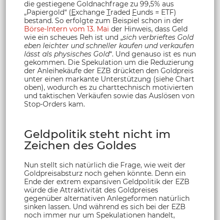
die gestiegene Goldnachfrage zu 99,5% aus
„Papiergold“ (
E
xchange
T
raded
F
unds = ETF)
bestand. So erfolgte zum Beispiel schon in der
Börse-Intern vom 13. Mai
der Hinweis, dass Geld
wie ein scheues Reh ist und „
sich verbrieftes Gold
eben leichter und schneller kaufen und verkaufen
lässt als physisches Gold
“. Und genauso ist es nun
gekommen. Die Spekulation um die Reduzierung
der Anleihekäufe der EZB drückten den Goldpreis
unter einen markante Unterstützung (siehe Chart
oben), wodurch es zu charttechnisch motivierten
und taktischen Verkäufen sowie das Auslösen von
Stop-Orders kam.
Geldpolitik steht nicht im
Zeichen des Goldes
Nun stellt sich natürlich die Frage, wie weit der
Goldpreisabsturz noch gehen könnte. Denn ein
Ende der extrem expansiven Geldpolitik der EZB
würde die Attraktivität des Goldpreises
gegenüber alternativen Anlegeformen natürlich
sinken lassen. Und während es sich bei der EZB
noch immer nur um Spekulationen handelt,