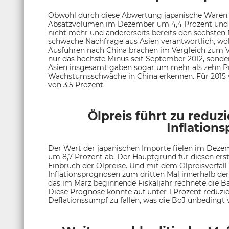
Obwohl durch diese Abwertung japanische Waren i
Absatzvolumen im Dezember um 4,4 Prozent und dam
nicht mehr und andererseits bereits den sechsten 
schwache Nachfrage aus Asien verantwortlich, woh
Ausfuhren nach China brachen im Vergleich zum Vo
nur das höchste Minus seit September 2012, sondern
Asien insgesamt gaben sogar um mehr als zehn Pro
Wachstumsschwäche in China erkennen. Für 2015 ve
von 3,5 Prozent.
Ölpreis führt zu redu
Inflation
Der Wert der japanischen Importe fielen im Deze
um 8,7 Prozent ab. Der Hauptgrund für diesen erst
Einbruch der Ölpreise. Und mit dem Ölpreisverfall
Inflationsprognosen zum dritten Mal innerhalb d
das im März beginnende Fiskaljahr rechnete die Ban
Diese Prognose könnte auf unter 1 Prozent reduzie
Deflationssumpf zu fallen, was die BoJ unbedingt