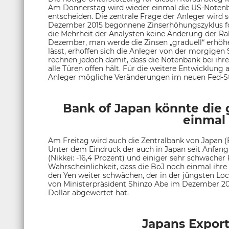
Am Donnerstag wird wieder einmal die US-Notenba
entscheiden. Die zentrale Frage der Anleger wird 
Dezember 2015 begonnene Zinserhöhungszyklus for
die Mehrheit der Analysten keine Änderung der 
Dezember, man werde die Zinsen „graduell“ erhöhen
lässt, erhoffen sich die Anleger von der morgige
rechnen jedoch damit, dass die Notenbank bei ih
alle Türen offen hält. Für die weitere Entwicklung 
Anleger mögliche Veränderungen im neuen Fed-St
Bank of Japan könnte die 
einmal 
Am Freitag wird auch die Zentralbank von Japan (B
Unter dem Eindruck der auch in Japan seit Anfang
(Nikkei: -16,4 Prozent) und einiger sehr schwacher
Wahrscheinlichkeit, dass die BoJ noch einmal ihre
den Yen weiter schwächen, der in der jüngsten Lo
von Ministerpräsident Shinzo Abe im Dezember 201
Dollar abgewertet hat.
Japans Export