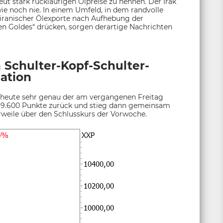
ut stark rückläufigen Ölpreise zu nennen. Der Irak
wie noch nie. In einem Umfeld, in dem randvolle
 iranischer Ölexporte nach Aufhebung der
n Goldes“ drücken, sorgen derartige Nachrichten
 Schulter-Kopf-Schulter-
ation
 heute sehr genau der am vergangenen Freitag
nd 9.600 Punkte zurück und stieg dann gemeinsam
erweile über den Schlusskurs der Vorwoche.