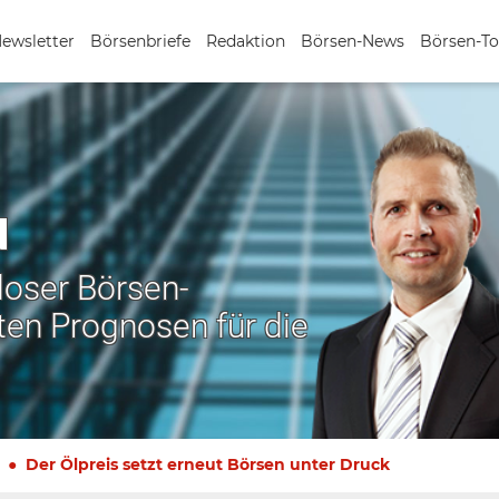
Newsletter
Börsenbriefe
Redaktion
Börsen-News
Börsen-To
N
nloser Börsen-
ten Prognosen für die
Der Ölpreis setzt erneut Börsen unter Druck