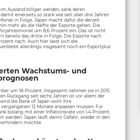
m Ausland billiger werden, sank deren
it einerseits so stark wie seit über drei Jahren
Monat in Folge. Japan macht dafür die derzeit
in mehr als die Hälfte der Exporte gehen. Die
rjahresmonat um 8,6 Prozent ein. Das ist nicht
 bereits das dritte in Folge. Die Exporte nach
zent nach. Auch hier lässt sich die
rbleibt allerdings insgesamt noch ein Exportplus
zierten Wachstums- und
sprognosen
mber um 18 Prozent. Insgesamt nahmen sie in 2015
en Rückgang seit sechs Jahren ist vor allem der
 wird die Bank of Japan wohl ihre
er vergangenen 12 Monate anpassen müssen. Für
k bislang mit einer Inflationsrate von 1,4 Prozent.
rt werden. Japan läuft damit Gefahr, wieder in den
 verhindern möchte.