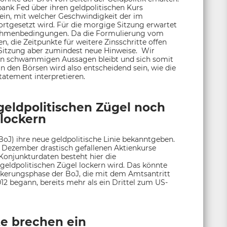
nk Fed über ihren geldpolitischen Kurs
sein, mit welcher Geschwindigkeit der im
tgesetzt wird. Für die morgige Sitzung erwartet
Rahmenbedingungen. Da die Formulierung vom
, die Zeitpunkte für weitere Zinsschritte offen
n Sitzung aber zumindest neue Hinweise. Wir
ren schwammigen Aussagen bleibt und sich somit
an den Börsen wird also entscheidend sein, wie die
atement interpretieren.
geldpolitischen Zügel noch
lockern
oJ) ihre neue geldpolitische Linie bekanntgeben.
 Dezember drastisch gefallenen Aktienkurse
 Konjunkturdaten besteht hier die
 geldpolitischen Zügel lockern wird. Das könnte
ckerungsphase der BoJ, die mit dem Amtsantritt
2 begann, bereits mehr als ein Drittel zum US-
e brechen ein