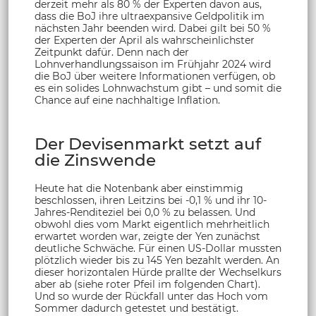
derzeit mehr als 80 % der Experten davon aus,
dass die BoJ ihre ultraexpansive Geldpolitik im
nächsten Jahr beenden wird. Dabei gilt bei 50 %
der Experten der April als wahrscheinlichster
Zeitpunkt dafür. Denn nach der
Lohnverhandlungssaison im Frühjahr 2024 wird
die BoJ über weitere Informationen verfügen, ob
es ein solides Lohnwachstum gibt – und somit die
Chance auf eine nachhaltige Inflation.
Der Devisenmarkt setzt auf
die Zinswende
Heute hat die Notenbank aber einstimmig
beschlossen, ihren Leitzins bei -0,1 % und ihr 10-
Jahres-Renditeziel bei 0,0 % zu belassen. Und
obwohl dies vom Markt eigentlich mehrheitlich
erwartet worden war, zeigte der Yen zunächst
deutliche Schwäche. Für einen US-Dollar mussten
plötzlich wieder bis zu 145 Yen bezahlt werden. An
dieser horizontalen Hürde prallte der Wechselkurs
aber ab (siehe roter Pfeil im folgenden Chart).
Und so wurde der Rückfall unter das Hoch vom
Sommer dadurch getestet und bestätigt.