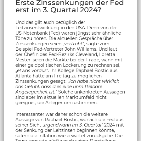
Erste Zinssenkungen der Fed
erst im 3. Quartal 2024?
Und das gilt auch bezüglich der
Leitzinsentwicklung in den USA. Denn von der
US-Notenbank (Fed) waren jüngst sehr ähnliche
Töne zu hören. Die aktuellen Gespräche über
Zinssenkungen seien „
verfrüht
“, sagte zum
Beispiel Fed-Vertreter John Williams. Und laut
der Chefin des Fed-Bezirks Cleveland, Loretta
Mester, seien die Märkte bei der Frage, wann mit
einer geldpolitischen Lockerung zu rechnen sei,
„
etwas voraus
“. Ihr Kollege Raphael Bostic aus
Atlanta hatte am Freitag zu möglichen
Zinssenkungen gesagt: „
Ich habe nicht wirklich
das Gefühl, dass dies eine unmittelbare
Angelegenheit ist.
“ Solche unkonkreten Aussagen
sind aber im aktuellen Marktumfeld nicht
geeignet, die Anleger umzustimmen.
Interessanter war daher schon die weitere
Aussage von Raphael Bostic, wonach die Fed aus
seiner Sicht „
irgendwann im 3. Quartal
“ 2024 mit
der Senkung der Leitzinsen beginnen könnte,
sofern die Inflation wie erwartet zurückgehe. Die