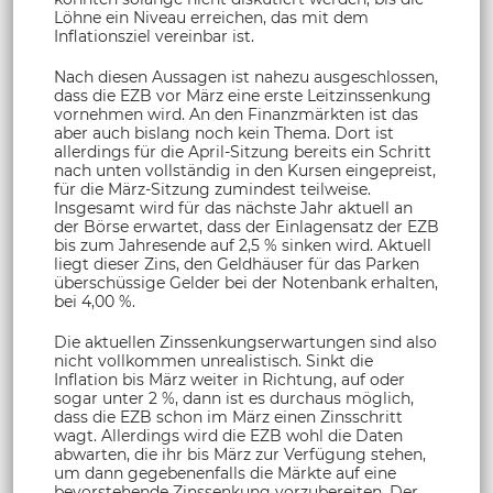
Löhne ein Niveau erreichen, das mit dem
Inflationsziel vereinbar ist.
Nach diesen Aussagen ist nahezu ausgeschlossen,
dass die EZB vor März eine erste Leitzinssenkung
vornehmen wird. An den Finanzmärkten ist das
aber auch bislang noch kein Thema. Dort ist
allerdings für die April-Sitzung bereits ein Schritt
nach unten vollständig in den Kursen eingepreist,
für die März-Sitzung zumindest teilweise.
Insgesamt wird für das nächste Jahr aktuell an
der Börse erwartet, dass der Einlagensatz der EZB
bis zum Jahresende auf 2,5 % sinken wird. Aktuell
liegt dieser Zins, den Geldhäuser für das Parken
überschüssige Gelder bei der Notenbank erhalten,
bei 4,00 %.
Die aktuellen Zinssenkungserwartungen sind also
nicht vollkommen unrealistisch. Sinkt die
Inflation bis März weiter in Richtung, auf oder
sogar unter 2 %, dann ist es durchaus möglich,
dass die EZB schon im März einen Zinsschritt
wagt. Allerdings wird die EZB wohl die Daten
abwarten, die ihr bis März zur Verfügung stehen,
um dann gegebenenfalls die Märkte auf eine
bevorstehende Zinssenkung vorzubereiten. Der