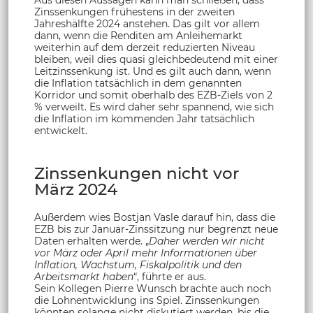
Aus diesen Aussagen kann man schließen, dass
Zinssenkungen frühestens in der zweiten
Jahreshälfte 2024 anstehen. Das gilt vor allem
dann, wenn die Renditen am Anleihemarkt
weiterhin auf dem derzeit reduzierten Niveau
bleiben, weil dies quasi gleichbedeutend mit einer
Leitzinssenkung ist. Und es gilt auch dann, wenn
die Inflation tatsächlich in dem genannten
Korridor und somit oberhalb des EZB-Ziels von 2
% verweilt. Es wird daher sehr spannend, wie sich
die Inflation im kommenden Jahr tatsächlich
entwickelt.
Zinssenkungen nicht vor
März 2024
Außerdem wies Bostjan Vasle darauf hin, dass die
EZB bis zur Januar-Zinssitzung nur begrenzt neue
Daten erhalten werde. „
Daher werden wir nicht
vor März oder April mehr Informationen über
Inflation, Wachstum, Fiskalpolitik und den
Arbeitsmarkt haben
“, führte er aus.
Sein Kollegen Pierre Wunsch brachte auch noch
die Lohnentwicklung ins Spiel. Zinssenkungen
könnten solange nicht diskutiert werden, bis die