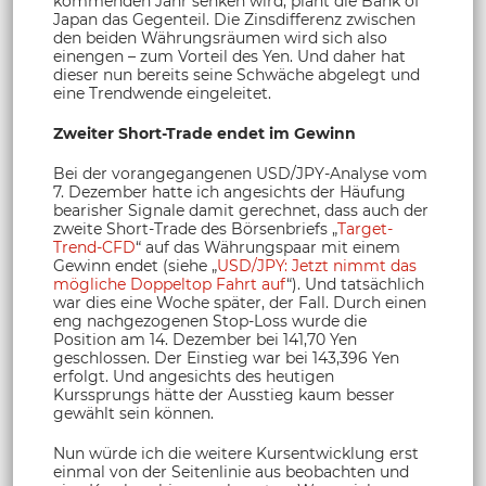
kommenden Jahr senken wird, plant die Bank of
Japan das Gegenteil. Die Zinsdifferenz zwischen
den beiden Währungsräumen wird sich also
einengen – zum Vorteil des Yen. Und daher hat
dieser nun bereits seine Schwäche abgelegt und
eine Trendwende eingeleitet.
Zweiter Short-Trade endet im Gewinn
Bei der vorangegangenen USD/JPY-Analyse vom
7. Dezember hatte ich angesichts der Häufung
bearisher Signale damit gerechnet, dass auch der
zweite Short-Trade des Börsenbriefs „
Target-
Trend-CFD
“ auf das Währungspaar mit einem
Gewinn endet (siehe „
USD/JPY: Jetzt nimmt das
mögliche Doppeltop Fahrt auf
“). Und tatsächlich
war dies eine Woche später, der Fall. Durch einen
eng nachgezogenen Stop-Loss wurde die
Position am 14. Dezember bei 141,70 Yen
geschlossen. Der Einstieg war bei 143,396 Yen
erfolgt. Und angesichts des heutigen
Kurssprungs hätte der Ausstieg kaum besser
gewählt sein können.
Nun würde ich die weitere Kursentwicklung erst
einmal von der Seitenlinie aus beobachten und