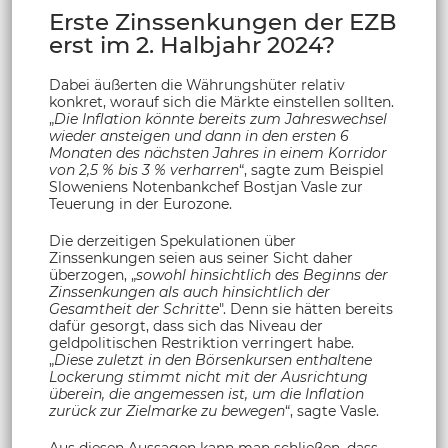
Erste Zinssenkungen der EZB
erst im 2. Halbjahr 2024?
Dabei äußerten die Währungshüter relativ
konkret, worauf sich die Märkte einstellen sollten.
„
Die Inflation könnte bereits zum Jahreswechsel
wieder ansteigen und dann in den ersten 6
Monaten des nächsten Jahres in einem Korridor
von 2,5 % bis 3 % verharren
“, sagte zum Beispiel
Sloweniens Notenbankchef Bostjan Vasle zur
Teuerung in der Eurozone.
Die derzeitigen Spekulationen über
Zinssenkungen seien aus seiner Sicht daher
überzogen, „
sowohl hinsichtlich des Beginns der
Zinssenkungen als auch hinsichtlich der
Gesamtheit der Schritte
". Denn sie hätten bereits
dafür gesorgt, dass sich das Niveau der
geldpolitischen Restriktion verringert habe.
„
Diese zuletzt in den Börsenkursen enthaltene
Lockerung stimmt nicht mit der Ausrichtung
überein, die angemessen ist, um die Inflation
zurück zur Zielmarke zu bewegen
“, sagte Vasle.