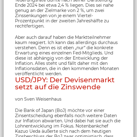
Teuerungsrate dürfte nach seiner Darstellung
Ende 2024 bei etwa 2,4 % liegen. Dies sei nahe
genug an der Zielmarke von 2 %, um zwei
Zinssenkungen von je einem Viertel-
Prozentpunkt in der zweiten Jahreshälfte zu
rechtfertigen.
Aber auch darauf haben die Marktteilnehmer
kaum reagiert. Ich kann das allerdings durchaus
verstehen. Denn es ist eben „nur“ die konkrete
Erwartung eines einzelnen Fed-Mitglieds. Und
diese ist abhängig von der Entwicklung der
Inflation. Alles steht und fällt daher mit den
Inflationsdaten, die in den kommenden Monaten
veröffentlicht werden.
USD/JPY: Der Devisenmarkt
setzt auf die Zinswende
von Sven Weisenhaus
Die Bank of Japan (BoJ) möchte vor einer
Zinsentscheidung ebenfalls noch weitere Daten
zur Inflation abwarten. Und dabei hat sie auch die
Lohnentwicklung im Fokus. Notenbankchef
Kazuo Ueda äußerte sich nach dem heutigen
Zinsbeschluss der BoJ zwar optimistisch, dass