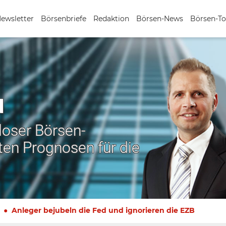
Newsletter
Börsenbriefe
Redaktion
Börsen-News
Börsen-To
N
nloser Börsen-
ten Prognosen für die
Anleger bejubeln die Fed und ignorieren die EZB