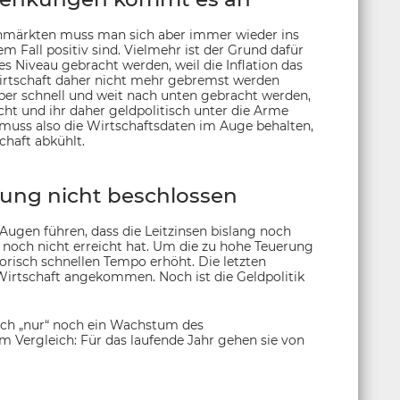
enmärkten muss man sich aber immer wieder ins
m Fall positiv sind. Vielmehr ist der Grund dafür
es Niveau gebracht werden, weil die Inflation das
Wirtschaft daher nicht mehr gebremst werden
 aber schnell und weit nach unten gebracht werden,
scht und ihr daher geldpolitisch unter die Arme
 muss also die Wirtschaftsdaten im Auge behalten,
chaft abkühlt.
kung nicht beschlossen
ugen führen, dass die Leitzinsen bislang noch
l noch nicht erreicht hat. Um die zu hohe Teuerung
orisch schnellen Tempo erhöht. Die letzten
Wirtschaft angekommen. Noch ist die Geldpolitik
uch „nur“ noch ein Wachstum des
m Vergleich: Für das laufende Jahr gehen sie von