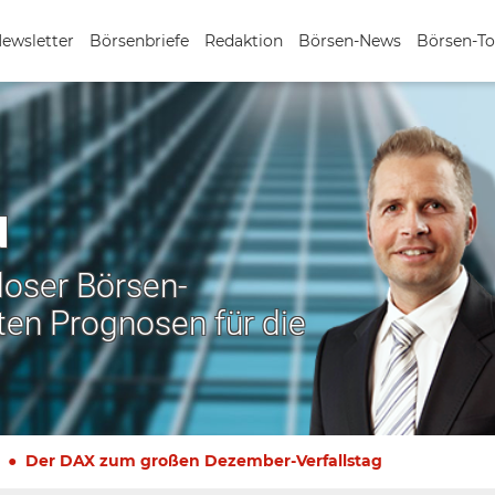
Newsletter
Börsenbriefe
Redaktion
Börsen-News
Börsen-To
N
nloser Börsen-
ten Prognosen für die
Der DAX zum großen Dezember-Verfallstag