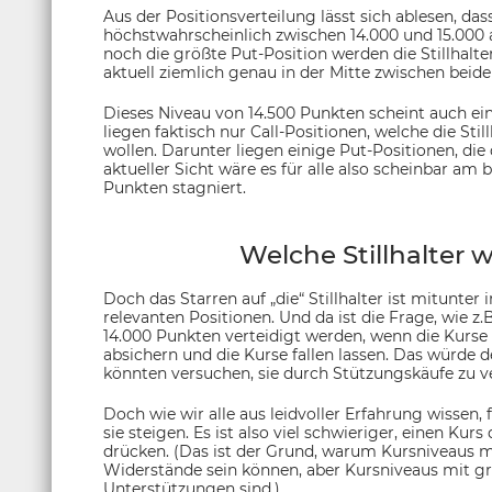
Aus der Positionsverteilung lässt sich ablesen, d
höchstwahrscheinlich zwischen 14.000 und 15.000 
noch die größte Put-Position werden die Stillhalte
aktuell ziemlich genau in der Mitte zwischen beide
Dieses Niveau von 14.500 Punkten scheint auch ein
liegen faktisch nur Call-Positionen, welche die Stil
wollen. Darunter liegen einige Put-Positionen, di
aktueller Sicht wäre es für alle also scheinbar a
Punkten stagniert.
Welche Stillhalter w
Doch das Starren auf „die“ Stillhalter ist mitunter 
relevanten Positionen. Und da ist die Frage, wie z
14.000 Punkten verteidigt werden, wenn die Kurse wi
absichern und die Kurse fallen lassen. Das würde 
könnten versuchen, sie durch Stützungskäufe zu ve
Doch wie wir alle aus leidvoller Erfahrung wissen, 
sie steigen. Es ist also viel schwieriger, einen Kur
drücken. (Das ist der Grund, warum Kursniveaus m
Widerstände sein können, aber Kursniveaus mit gr
Unterstützungen sind.)