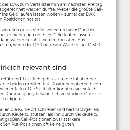
ass der DAX zum Verfallstermin am nächsten Freitag
abgerechnet werden dürfte. Weder die größte Call-
r ins Geld laufen lassen wollen – zumal der DAX
n Positionen notiert.
 ziemlich gutes Verfallsniveau zu sein: Darüber
lhalter nicht auch noch ins Geld laufen lassen
e dann wieder bezahlt werden müssten. Aus
m besten, wenn der DAX nun zwei Wochen bei 14.500
irklich relevant sind
irreführend. Letztlich geht es um die Inhaber der
.B. die beiden größten Put-Positionen oberhalb von
eder fallen. Die Stillhalter könnten sie einfach
den Kursrückgang bekanntlich verstärken. Oder sie
rteidigen.
fallen die Kurse oft schneller und hartnäckiger als
s durch Käufe zu stützen, als ihn durch Verkäufe zu
it großen Call-Positionen zwar stärkere
oßen Put-Positionen oft keine guten