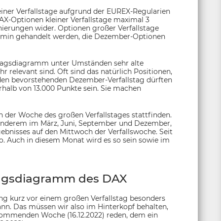
einer Verfallstage aufgrund der EUREX-Regularien
DAX-Optionen kleiner Verfallstage maximal 3
onierungen wider. Optionen großer Verfallstage
ermin gehandelt werden, die Dezember-Optionen
tagsdiagramm unter Umständen sehr alte
hr relevant sind. Oft sind das natürlich Positionen,
 den bevorstehenden Dezember-Verfallstag dürften
erhalb von 13.000 Punkte sein. Sie machen
in der Woche des großen Verfallstages stattfinden.
r anderem im März, Juni, September und Dezember,
gebnisses auf den Mittwoch der Verfallswoche. Seit
 so. Auch in diesem Monat wird es so sein sowie im
stagsdiagramm des DAX
dung kurz vor einem großen Verfallstag besonders
ann. Das müssen wir also im Hinterkopf behalten,
 kommenden Woche (16.12.2022) reden, dem ein