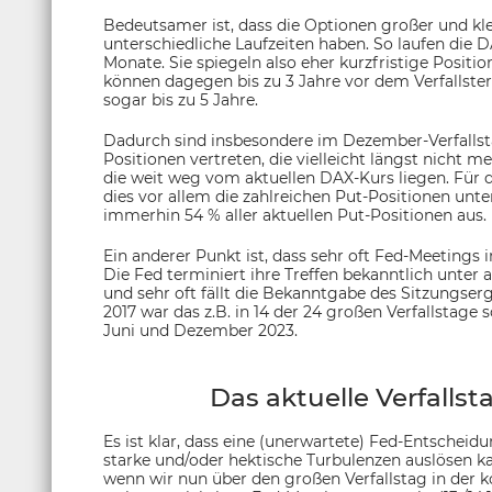
Bedeutsamer ist, dass die Optionen großer und kl
unterschiedliche Laufzeiten haben. So laufen die 
Monate. Sie spiegeln also eher kurzfristige Positi
können dagegen bis zu 3 Jahre vor dem Verfallst
sogar bis zu 5 Jahre.
Dadurch sind insbesondere im Dezember-Verfalls
Positionen vertreten, die vielleicht längst nicht me
die weit weg vom aktuellen DAX-Kurs liegen. Für
dies vor allem die zahlreichen Put-Positionen unt
immerhin 54 % aller aktuellen Put-Positionen aus.
Ein anderer Punkt ist, dass sehr oft Fed-Meetings 
Die Fed terminiert ihre Treffen bekanntlich unte
und sehr oft fällt die Bekanntgabe des Sitzungser
2017 war das z.B. in 14 der 24 großen Verfallstage
Juni und Dezember 2023.
Das aktuelle Verfall
Es ist klar, dass eine (unerwartete) Fed-Entschei
starke und/oder hektische Turbulenzen auslösen k
wenn wir nun über den großen Verfallstag in der