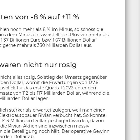
n von -8 % auf +11 %
len noch mehr als 8 % im Minus, so schoss die
 aus dem Minus ein zweistelliges Plus von mehr als
1,37 Billionen Euro bzw. 1,67 Billionen Dollar
erne mehr als 330 Milliarden Dollar aus.
aren nicht nur rosig
icht alles rosig. So stieg der Umsatz gegenüber
arden Dollar, womit die Erwartungen von 137,6
usblick für das erste Quartal 2022 unter den
z von 112 bis 117 Milliarden Dollar, während die
illiarden Dollar lagen.
ch stärker als erwartet zulegen, weil man einen
ektroautobauer Rivian verbucht hat. So konnte
 14,3 Milliarden Dollar gesteigert werden, davon
nd die Rivian-Aktien sind inzwischen massiv
on die Beteiligung noch hält. Der operative Gewinn
iarden Dollar ab.