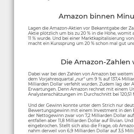
Amazon binnen Minute
Lagen die Amazon-Aktien vor Bekanntgabe der Zah
Aktie plötzlich um bis zu 20 % in die Höhe, womit
11 % wurde. Und bei einer Marktkapitalisierung von 
macht ein Kurssprung um 20 % schon mal gut und g
Die Amazon-Zahlen w
Dabei war bei den Zahlen von Amazon bei weitem n
dem Vorjahresquartal „nur“ um 9 % auf 137,4 Milli
Milliarden Dollar verfehlt wurden. Zudem lag der A
Erwartungen. Denn Amazon rechnet mit einem Umsat
Analystenschätzungen im Durchschnitt bei 120,51 M
Und der Gewinn konnte unter dem Strich nur deutli
Bewertungsgewinn mit einem Investment in den El
der Nettogewinn zwar von 7,2 Milliarden Dollar auf
entfallen aber 11,8 Milliarden Dollar auf Rivian. U
eingebrochen. Stellt sich also die Frage, ob Amaz
nahm derweil von 6,9 Milliarden Dollar auf 3,5 Mill