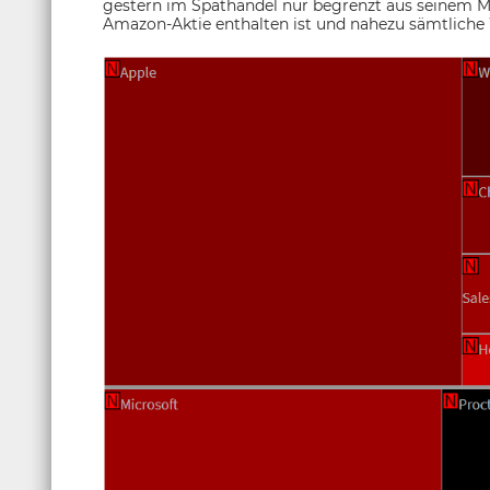
gestern im Späthandel nur begrenzt aus seinem M
Amazon-Aktie enthalten ist und nahezu sämtliche W