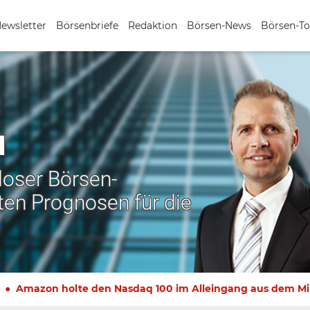
Newsletter
Börsenbriefe
Redaktion
Börsen-News
Börsen-To
N
nloser Börsen-
ten Prognosen für die
Amazon holte den Nasdaq 100 im Alleingang aus dem M