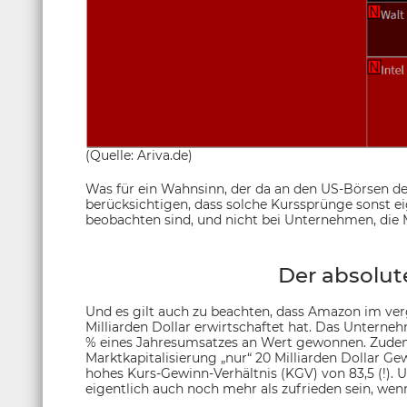
(Quelle: Ariva.de)
Was für ein Wahnsinn, der da an den US-Börsen d
berücksichtigen, dass solche Kurssprünge sonst e
beobachten sind, und nicht bei Unternehmen, die M
Der absolut
Und es gilt auch zu beachten, dass Amazon im ve
Milliarden Dollar erwirtschaftet hat. Das Untern
% eines Jahresumsatzes an Wert gewonnen. Zudem 
Marktkapitalisierung „nur“ 20 Milliarden Dollar G
hohes Kurs-Gewinn-Verhältnis (KGV) von 83,5 (!).
eigentlich auch noch mehr als zufrieden sein, we