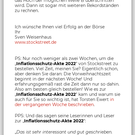
das Hoch der möglichen Welle B überschritten
wird. Dann ist sogar mit weiteren Rekordständen
zu rechnen.
Ich wünsche Ihnen viel Erfolg an der Börse
Ihr
Sven Weisenhaus
www.stockstreet.de
PS: Nur noch weniger als zwei Wochen, um die
„
Inflationsschutz-Akte 2022
“ von Stockstreet zu
bestellen. Viel Zeit, meinen Sie? Eigentlich schon,
aber denken Sie daran: Die Vorweihnachtszeit
beginnt in der nächsten Woche! Und
erfahrungsgemäß rast die Zeit dann nur so dahin.
Also am besten gleich bestellen! Wie es zur
„
Inflationsschutz-Akte 2022
“ kam und warum sie
auch für Sie so wichtig ist, hat Torsten Ewert
in
der vergangenen Woche beschrieben
.
PPS: Und das sagen seine Leserinnen und Leser
zur „
Inflationsschutz-Akte 2022
“:
„
Das ist sehr interessant und gut geschrieben.