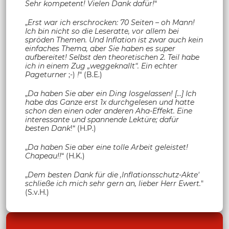
Sehr kompetent! Vielen Dank dafür!
“
„
Erst war ich erschrocken: 70 Seiten – oh Mann!
Ich bin nicht so die Leseratte, vor allem bei
spröden Themen. Und Inflation ist zwar auch kein
einfaches Thema, aber Sie haben es super
aufbereitet! Selbst den theoretischen 2. Teil habe
ich in einem Zug „weggeknallt“. Ein echter
Pageturner
;-)
!
“ (B.E.)
„
Da haben Sie aber ein Ding losgelassen! […] Ich
habe das Ganze erst 1x durchgelesen und hatte
schon den einen oder anderen Aha-Effekt. Eine
interessante und spannende Lektüre; dafür
besten Dank
!“ (H.P.)
„
Da haben Sie aber eine tolle Arbeit geleistet!
Chapeau!!
“ (H.K.)
„
Dem besten Dank für die ‚Inflationsschutz-Akte'
schließe ich mich sehr gern an, lieber Herr Ewert.
"
(S.v.H.)