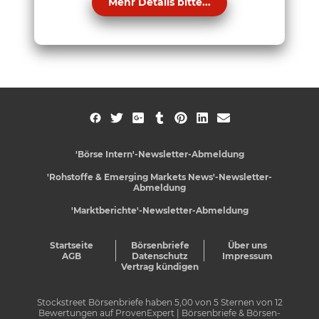
Mehr Details bitte...
'Börse Intern'-Newsletter-Abmeldung
'Rohstoffe & Emerging Markets News'-Newsletter-
Abmeldung
'Marktberichte'-Newsletter-Abmeldung
Startseite
Börsenbriefe
Über uns
AGB
Datenschutz
Impressum
Vertrag kündigen
Stockstreet Börsenbriefe
haben
5,00
von
5
Sternen von
12
Bewertungen auf
ProvenExpert
| Börsenbriefe & Börsen-