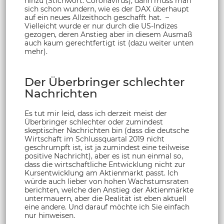
hinzu (Stichwort: Coronavirus), dann muss man
sich schon wundern, wie es der DAX überhaupt
auf ein neues Allzeithoch geschafft hat. –
Vielleicht wurde er nur durch die US-Indizes
gezogen, deren Anstieg aber in diesem Ausmaß
auch kaum gerechtfertigt ist (dazu weiter unten
mehr).
Der Überbringer schlechter
Nachrichten
Es tut mir leid, dass ich derzeit meist der
Überbringer schlechter oder zumindest
skeptischer Nachrichten bin (dass die deutsche
Wirtschaft im Schlussquartal 2019 nicht
geschrumpft ist, ist ja zumindest eine teilweise
positive Nachricht), aber es ist nun einmal so,
dass die wirtschaftliche Entwicklung nicht zur
Kursentwicklung am Aktienmarkt passt. Ich
würde auch lieber von hohen Wachstumsraten
berichten, welche den Anstieg der Aktienmärkte
untermauern, aber die Realität ist eben aktuell
eine andere. Und darauf möchte ich Sie einfach
nur hinweisen.