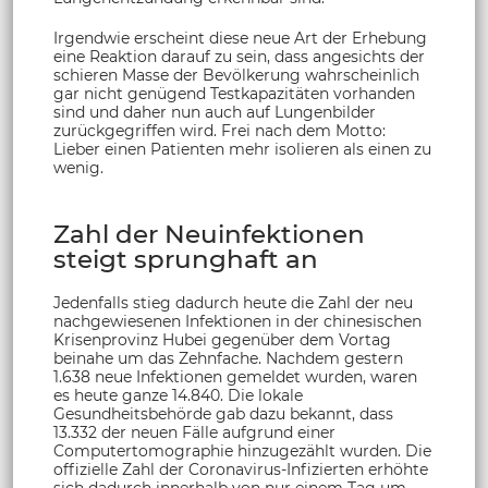
Irgendwie erscheint diese neue Art der Erhebung
eine Reaktion darauf zu sein, dass angesichts der
schieren Masse der Bevölkerung wahrscheinlich
gar nicht genügend Testkapazitäten vorhanden
sind und daher nun auch auf Lungenbilder
zurückgegriffen wird. Frei nach dem Motto:
Lieber einen Patienten mehr isolieren als einen zu
wenig.
Zahl der Neuinfektionen
steigt sprunghaft an
Jedenfalls stieg dadurch heute die Zahl der neu
nachgewiesenen Infektionen in der chinesischen
Krisenprovinz Hubei gegenüber dem Vortag
beinahe um das Zehnfache. Nachdem gestern
1.638 neue Infektionen gemeldet wurden, waren
es heute ganze 14.840. Die lokale
Gesundheitsbehörde gab dazu bekannt, dass
13.332 der neuen Fälle aufgrund einer
Computertomographie hinzugezählt wurden. Die
offizielle Zahl der Coronavirus-Infizierten erhöhte
sich dadurch innerhalb von nur einem Tag um