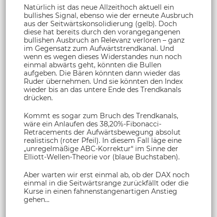
Natürlich ist das neue Allzeithoch aktuell ein
bullishes Signal, ebenso wie der erneute Ausbruch
aus der Seitwärtskonsolidierung (gelb). Doch
diese hat bereits durch den vorangegangenen
bullishen Ausbruch an Relevanz verloren – ganz
im Gegensatz zum Aufwärtstrendkanal. Und
wenn es wegen dieses Widerstandes nun noch
einmal abwärts geht, könnten die Bullen
aufgeben. Die Bären könnten dann wieder das
Ruder übernehmen. Und sie könnten den Index
wieder bis an das untere Ende des Trendkanals
drücken.
Kommt es sogar zum Bruch des Trendkanals,
wäre ein Anlaufen des 38,20%-Fibonacci-
Retracements der Aufwärtsbewegung absolut
realistisch (roter Pfeil). In diesem Fall läge eine
„unregelmäßige ABC-Korrektur“ im Sinne der
Elliott-Wellen-Theorie vor (blaue Buchstaben).
Aber warten wir erst einmal ab, ob der DAX noch
einmal in die Seitwärtsrange zurückfällt oder die
Kurse in einen fahnenstangenartigen Anstieg
gehen…