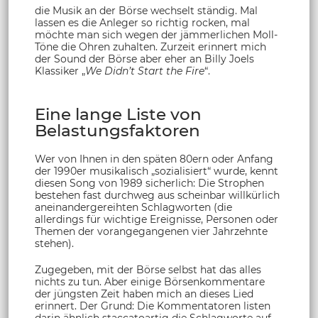
die Musik an der Börse wechselt ständig. Mal
lassen es die Anleger so richtig rocken, mal
möchte man sich wegen der jämmerlichen Moll-
Töne die Ohren zuhalten. Zurzeit erinnert mich
der Sound der Börse aber eher an Billy Joels
Klassiker „
We Didn’t Start the Fire
“.
Eine lange Liste von
Belastungsfaktoren
Wer von Ihnen in den späten 80ern oder Anfang
der 1990er musikalisch „sozialisiert“ wurde, kennt
diesen Song von 1989 sicherlich: Die Strophen
bestehen fast durchweg aus scheinbar willkürlich
aneinandergereihten Schlagworten (die
allerdings für wichtige Ereignisse, Personen oder
Themen der vorangegangenen vier Jahrzehnte
stehen).
Zugegeben, mit der Börse selbst hat das alles
nichts zu tun. Aber einige Börsenkommentare
der jüngsten Zeit haben mich an dieses Lied
erinnert. Der Grund: Die Kommentatoren listen
darin ähnlich staccatoartig die Schlagworte auf,