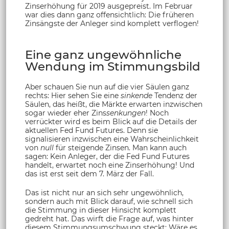
Zinserhöhung für 2019 ausgepreist. Im Februar
war dies dann ganz offensichtlich: Die früheren
Zinsängste der Anleger sind komplett verflogen!
Eine ganz ungewöhnliche
Wendung im Stimmungsbild
Aber schauen Sie nun auf die vier Säulen ganz
rechts: Hier sehen Sie eine
sinkende
Tendenz der
Säulen, das heißt, die Märkte erwarten inzwischen
sogar wieder eher Zins
senkungen
! Noch
verrückter wird es beim Blick auf die Details der
aktuellen Fed Fund Futures. Denn sie
signalisieren inzwischen eine Wahrscheinlichkeit
von
null
für steigende Zinsen. Man kann auch
sagen: Kein Anleger, der die Fed Fund Futures
handelt, erwartet noch eine Zinserhöhung! Und
das ist erst seit dem 7. März der Fall.
Das ist nicht nur an sich sehr ungewöhnlich,
sondern auch mit Blick darauf, wie schnell sich
die Stimmung in dieser Hinsicht komplett
gedreht hat. Das wirft die Frage auf, was hinter
diesem Stimmungsumschwung steckt: Wäre es