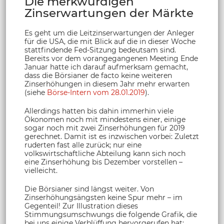
Die merkwürdigen
Zinserwartungen der Märkte
Es geht um die Leitzinserwartungen der Anleger
für die USA, die mit Blick auf die in dieser Woche
stattfindende Fed-Sitzung bedeutsam sind.
Bereits vor dem vorangegangenen Meeting Ende
Januar hatte ich darauf aufmerksam gemacht,
dass die Börsianer de facto keine weiteren
Zinserhöhungen in diesem Jahr mehr erwarten
(siehe
Börse-Intern vom 28.01.2019
).
Allerdings hatten bis dahin immerhin viele
Ökonomen noch mit mindestens einer, einige
sogar noch mit zwei Zinserhöhungen für 2019
gerechnet. Damit ist es inzwischen vorbei: Zuletzt
ruderten fast alle zurück; nur eine
volkswirtschaftliche Abteilung kann sich noch
eine Zinserhöhung bis Dezember vorstellen –
vielleicht.
Die Börsianer sind längst weiter. Von
Zinserhöhungsängsten keine Spur mehr – im
Gegenteil! Zur Illustration dieses
Stimmungsumschwungs die folgende Grafik, die
bei uns einige Verblüffung hervorgerufen hat: