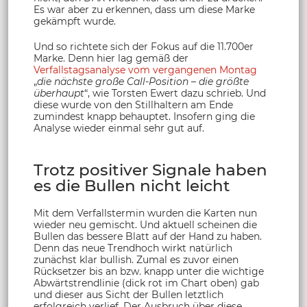
Es war aber zu erkennen, dass um diese Marke
gekämpft wurde.
Und so richtete sich der Fokus auf die 11.700er
Marke. Denn hier lag gemäß der
Verfallstagsanalyse vom vergangenen Montag
„
die nächste große Call-Position
–
die größte
überhaupt
“, wie Torsten Ewert dazu schrieb. Und
diese wurde von den Stillhaltern am Ende
zumindest knapp behauptet. Insofern ging die
Analyse wieder einmal sehr gut auf.
Trotz positiver Signale haben
es die Bullen nicht leicht
Mit dem Verfallstermin wurden die Karten nun
wieder neu gemischt. Und aktuell scheinen die
Bullen das bessere Blatt auf der Hand zu haben.
Denn das neue Trendhoch wirkt natürlich
zunächst klar bullish. Zumal es zuvor einen
Rücksetzer bis an bzw. knapp unter die wichtige
Abwärtstrendlinie (dick rot im Chart oben) gab
und dieser aus Sicht der Bullen letztlich
erfolgreich verlief. Der Ausbruch über diese