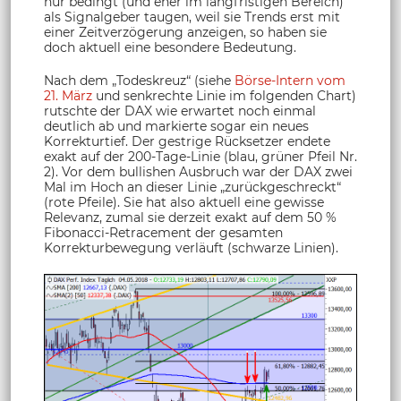
nur bedingt (und eher im langfristigen Bereich)
als Signalgeber taugen, weil sie Trends erst mit
einer Zeitverzögerung anzeigen, so haben sie
doch aktuell eine besondere Bedeutung.
Nach dem „Todeskreuz“ (siehe
Börse-Intern vom
21. März
und senkrechte Linie im folgenden Chart)
rutschte der DAX wie erwartet noch einmal
deutlich ab und markierte sogar ein neues
Korrekturtief. Der gestrige Rücksetzer endete
exakt auf der 200-Tage-Linie (blau, grüner Pfeil Nr.
2). Vor dem bullishen Ausbruch war der DAX zwei
Mal im Hoch an dieser Linie „zurückgeschreckt“
(rote Pfeile). Sie hat also aktuell eine gewisse
Relevanz, zumal sie derzeit exakt auf dem 50 %
Fibonacci-Retracement der gesamten
Korrekturbewegung verläuft (schwarze Linien).