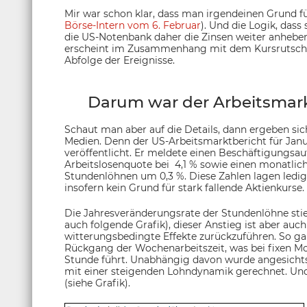
Mir war schon klar, dass man irgendeinen Grund fü
Börse-Intern vom 6. Februar
). Und die Logik, dass
die US-Notenbank daher die Zinsen weiter anheben 
erscheint im Zusammenhang mit dem Kursrutsch du
Abfolge der Ereignisse.
Darum war der Arbeitsmarkt
Schaut man aber auf die Details, dann ergeben sic
Medien. Denn der US-Arbeitsmarktbericht für Janu
veröffentlicht. Er meldete einen Beschäftigungsau
Arbeitslosenquote bei 4,1 % sowie einen monatlic
Stundenlöhnen um 0,3 %. Diese Zahlen lagen ledig
insofern kein Grund für stark fallende Aktienkurse.
Die Jahresveränderungsrate der Stundenlöhne stie
auch folgende Grafik), dieser Anstieg ist aber auc
witterungsbedingte Effekte zurückzuführen. So ga
Rückgang der Wochenarbeitszeit, was bei fixen M
Stunde führt. Unabhängig davon wurde angesicht
mit einer steigenden Lohndynamik gerechnet. Und 
(siehe Grafik).