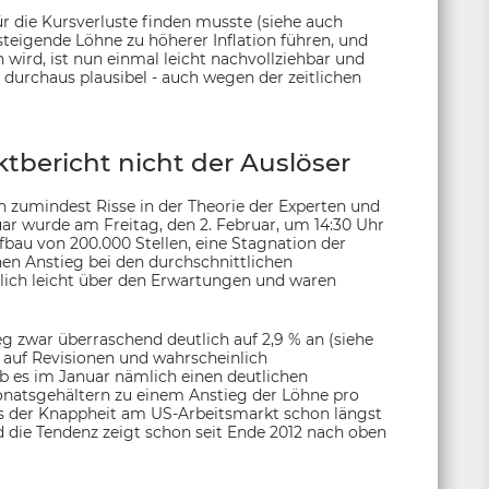
r die Kursverluste finden musste (siehe auch
 steigende Löhne zu höherer Inflation führen, und
wird, ist nun einmal leicht nachvollziehbar und
rchaus plausibel - auch wegen der zeitlichen
bericht nicht der Auslöser
h zumindest Risse in der Theorie der Experten und
ar wurde am Freitag, den 2. Februar, um 14:30 Uhr
fbau von 200.000 Stellen, eine Stagnation der
hen Anstieg bei den durchschnittlichen
lich leicht über den Erwartungen und waren
g zwar überraschend deutlich auf 2,9 % an (siehe
h auf Revisionen und wahrscheinlich
b es im Januar nämlich einen deutlichen
onatsgehältern zu einem Anstieg der Löhne pro
s der Knappheit am US-Arbeitsmarkt schon längst
die Tendenz zeigt schon seit Ende 2012 nach oben