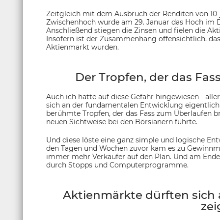
Zeitgleich mit dem Ausbruch der Renditen von 10-
Zwischenhoch wurde am 29. Januar das Hoch im Do
Anschließend stiegen die Zinsen und fielen die A
Insofern ist der Zusammenhang offensichtlich, das
Aktienmarkt wurden.
Der Tropfen, der das Fas
Auch ich hatte auf diese Gefahr hingewiesen - all
sich an der fundamentalen Entwicklung eigentlich 
berühmte Tropfen, der das Fass zum Überlaufen br
neuen Sichtweise bei den Börsianern führte.
Und diese löste eine ganz simple und logische Ent
den Tagen und Wochen zuvor kam es zu Gewinnmi
immer mehr Verkäufer auf den Plan. Und am Ende
durch Stopps und Computerprogramme.
Aktienmärkte dürften sich a
zei