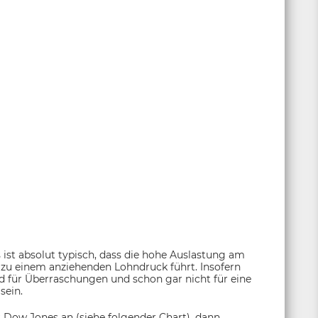
 ist absolut typisch, dass die hohe Auslastung am
zu einem anziehenden Lohndruck führt. Insofern
 für Überraschungen und schon gar nicht für eine
sein.
 Dow Jones an (siehe folgender Chart), dann