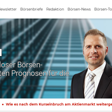
Newsletter
Börsenbriefe
Redaktion
Börsen-News
Börsen-To
N
nloser Börsen-
ten Prognosen für die
Wie es nach dem Kurseinbruch am Aktienmarkt weiterg