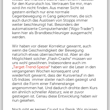
für den Kursrutsch los. Vertrauen Sie mir, man
wird ihn nicht finden. Aus meiner Sicht ist
gestern einfach nur eine normale
Gegenbewegung in Gang gekommen, die sich
auch durch das Auslösen von Stopps immer
weiter beschleunigt hat. Besonders der
automatisierte Computerhandel ("Algo-Trader")
kann hier als Brandbeschleuniger ausgemacht
werden.
Wir haben vor dieser Korrektur gewarnt, auch
wenn die Geschwindigkeit der Bewegung
natürlich etwas überraschend ist. Aber an die
Möglichkeit solcher „Flash-Crashs“ müssen wir
uns wohl gewöhnen. Insbesondere auch im
„
Target-Trend-Spezial
“ haben wir die Leser in den
vergangenen Wochen konsequent und
wiederholt gewarnt, dass der Kursverlauf in den
US-Indizes immer steiler nach oben gezeigt und
damit die Form einer Fahnenstange
angenommen hat. Und dadurch drohte dem Kurs
ein ähnlich schneller Absturz, wie er zuvor
gestiegen ist. Genau diese Entwicklung haben wir
nun gesehen.
Noch gibt es keinen Grund zur Panik. Wir müssen