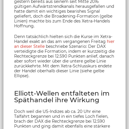
gestern bereits aus seinem seit Mitte 2016
gültigen Aufwärtstrendkanals herausgefallen und
hatte damit ein wichtiges bearishes Signal
geliefert, doch die Broadening-Formation (gelbe
Linien) machte bis zum Ende des Xetra-Handels
Hoffnung.
Denn tatsächlich hielten sich die Kurse im Xetra-
Handel exakt an das am vergangenen Freitag
hier
an dieser Stelle
beschriebe Szenario: Der DAX
verteidigte die Formation, indem er kurzzeitig die
Rechteckgrenze bei 12.590 Punkten anlief, danach
aber sofort wieder über die untere gelbe Linie
zurückkehrte. Mit dem Xetra-Schlusskurs endete
der Handel oberhalb dieser Linie (siehe gelbe
Ellipse).
Elliott-Wellen entfalteten im
Späthandel ihre Wirkung
Doch weil die US-Indizes ab ca. 20 Uhr eine
Talfahrt begannen und in ein tiefes Loch fielen,
brach der DAX die Rechteckgrenze bei 12.590
Punkten und ging damit ebenfalls eine stärkere