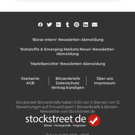
'Börse Intern'-Newsletter-Abmeldung
'Rohstoffe & Emerging Markets News'-Newsletter-
Abmeldung
'Marktberichte'-Newsletter-Abmeldung
Startseite
Börsenbriefe
Über uns
AGB
Datenschutz
Impressum
Vertrag kündigen
Stockstreet Börsenbriefe
haben
5,00
von
5
Sternen von
12
Bewertungen auf
ProvenExpert
| Börsenbriefe & Börsen-
Newsletter von Stockstreet.de