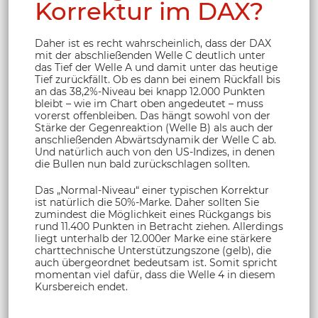
Korrektur im DAX?
Daher ist es recht wahrscheinlich, dass der DAX
mit der abschließenden Welle C deutlich unter
das Tief der Welle A und damit unter das heutige
Tief zurückfällt. Ob es dann bei einem Rückfall bis
an das 38,2%-Niveau bei knapp 12.000 Punkten
bleibt – wie im Chart oben angedeutet – muss
vorerst offenbleiben. Das hängt sowohl von der
Stärke der Gegenreaktion (Welle B) als auch der
anschließenden Abwärtsdynamik der Welle C ab.
Und natürlich auch von den US-Indizes, in denen
die Bullen nun bald zurückschlagen sollten.
Das „Normal-Niveau“ einer typischen Korrektur
ist natürlich die 50%-Marke. Daher sollten Sie
zumindest die Möglichkeit eines Rückgangs bis
rund 11.400 Punkten in Betracht ziehen. Allerdings
liegt unterhalb der 12.000er Marke eine stärkere
charttechnische Unterstützungszone (gelb), die
auch übergeordnet bedeutsam ist. Somit spricht
momentan viel dafür, dass die Welle 4 in diesem
Kursbereich endet.