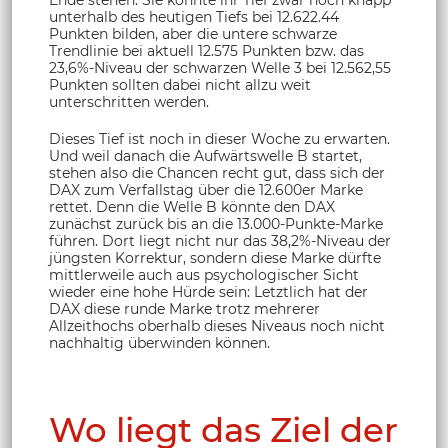
Ende stehen. Sie könnte ihr Tief zwar noch knapp
unterhalb des heutigen Tiefs bei 12.622.44
Punkten bilden, aber die untere schwarze
Trendlinie bei aktuell 12.575 Punkten bzw. das
23,6%-Niveau der schwarzen Welle 3 bei 12.562,55
Punkten sollten dabei nicht allzu weit
unterschritten werden.
Dieses Tief ist noch in dieser Woche zu erwarten.
Und weil danach die Aufwärtswelle B startet,
stehen also die Chancen recht gut, dass sich der
DAX zum Verfallstag über die 12.600er Marke
rettet. Denn die Welle B könnte den DAX
zunächst zurück bis an die 13.000-Punkte-Marke
führen. Dort liegt nicht nur das 38,2%-Niveau der
jüngsten Korrektur, sondern diese Marke dürfte
mittlerweile auch aus psychologischer Sicht
wieder eine hohe Hürde sein: Letztlich hat der
DAX diese runde Marke trotz mehrerer
Allzeithochs oberhalb dieses Niveaus noch nicht
nachhaltig überwinden können.
Wo liegt das Ziel der