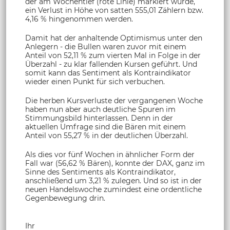
der am Wochentief (rote Linie) markiert wurde,
ein Verlust in Höhe von satten 555,01 Zählern bzw.
4,16 % hingenommen werden.
Damit hat der anhaltende Optimismus unter den
Anlegern - die Bullen waren zuvor mit einem
Anteil von 52,11 % zum vierten Mal in Folge in der
Überzahl - zu klar fallenden Kursen geführt. Und
somit kann das Sentiment als Kontraindikator
wieder einen Punkt für sich verbuchen.
Die herben Kursverluste der vergangenen Woche
haben nun aber auch deutliche Spuren im
Stimmungsbild hinterlassen. Denn in der
aktuellen Umfrage sind die Bären mit einem
Anteil von 55,27 % in der deutlichen Überzahl.
Als dies vor fünf Wochen in ähnlicher Form der
Fall war (56,62 % Bären), konnte der DAX, ganz im
Sinne des Sentiments als Kontraindikator,
anschließend um 3,21 % zulegen. Und so ist in der
neuen Handelswoche zumindest eine ordentliche
Gegenbewegung drin.
Ihr