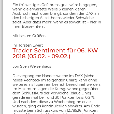
Ein frühzeitiges Gefahrensignal wäre hingegen,
wenn die erwartete Welle 5 keinen klaren
Ausbruch nach oben bringt, sondern der DAX an
den bisherigen Allzeithochs wieder Schwäche
zeigt. Aber dazu mehr, wenn es soweit ist – hier in
Ihrer Börse-Intern.
Mit besten Grüßen
Ihr Torsten Ewert
Trader-Sentiment für 06. KW
2018 (05.02. - 09.02.)
von Sven Weisenhaus
Die vergangene Handelswoche im DAX (siehe
helles Rechteck im folgenden Chart) kann ohne
weiteres als lupenrein bearish bezeichnet werden.
Im Maximum lagen die Kursgewinne gegenüber
dem Schlusskurs der Vorwoche (blaue Linie)
gerade einmal bei rund 30 Punkten bzw. 0,2 %.
Und nachdem diese zu Wochenbeginn erzielt
wurden, ging es kontinuierlich abwärts. Am Ende
musste beim Schlusskurs von 12.785,16 Punkten,