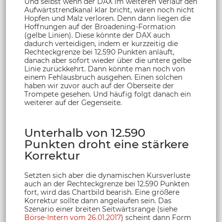
Und selbst wenn der DAX im weiteren Verlauf den
Aufwärtstrendkanal klar bricht, wären noch nicht
Hopfen und Malz verloren. Denn dann liegen die
Hoffnungen auf der Broadening-Formation
(gelbe Linien). Diese könnte der DAX auch
dadurch verteidigen, indem er kurzzeitig die
Rechteckgrenze bei 12.590 Punkten anläuft,
danach aber sofort wieder über die untere gelbe
Linie zurückkehrt. Dann könnte man noch von
einem Fehlausbruch ausgehen. Einen solchen
haben wir zuvor auch auf der Oberseite der
Trompete gesehen. Und häufig folgt danach ein
weiterer auf der Gegenseite.
Unterhalb von 12.590
Punkten droht eine stärkere
Korrektur
Setzten sich aber die dynamischen Kursverluste
auch an der Rechteckgrenze bei 12.590 Punkten
fort, wird das Chartbild bearish. Eine größere
Korrektur sollte dann angelaufen sein. Das
Szenario einer breiten Seitwärtsrange (siehe
Börse-Intern vom 26.01.2017
) scheint dann Form