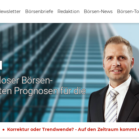
Newsletter
Börsenbriefe
Redaktion
Börsen-News
Börsen-To
N
nloser Börsen-
ten Prognosen für die
Korrektur oder Trendwende? - Auf den Zeitraum kommt 