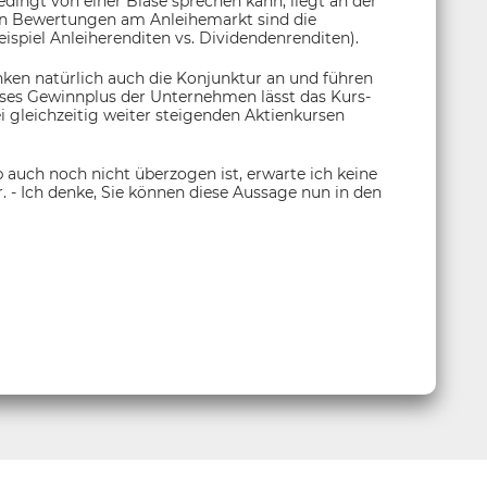
ingt von einer Blase sprechen kann, liegt an der
n Bewertungen am Anleihemarkt sind die
spiel Anleiherenditen vs. Dividendenrenditen).
ken natürlich auch die Konjunktur an und führen
es Gewinnplus der Unternehmen lässt das Kurs-
i gleichzeitig weiter steigenden Aktienkursen
auch noch nicht überzogen ist, erwarte ich keine
. - Ich denke, Sie können diese Aussage nun in den