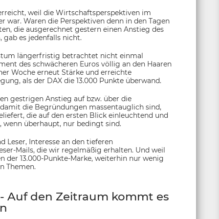
rreicht, weil die Wirtschaftsperspektiven im
er war. Waren die Perspektiven denn in den Tagen
ten, die ausgerechnet gestern einen Anstieg des
gab es jedenfalls nicht.
um längerfristig betrachtet nicht einmal
gument des schwächeren Euros völlig an den Haaren
iner Woche erneut Stärke und erreichte
ung, als der DAX die 13.000 Punkte überwand.
 gestrigen Anstieg auf bzw. über die
d damit die Begründungen massentauglich sind,
efert, die auf den ersten Blick einleuchtend und
, wenn überhaupt, nur bedingt sind.
nd Leser, Interesse an den tieferen
r-Mails, die wir regelmäßig erhalten. Und weil
n der 13.000-Punkte-Marke, weiterhin nur wenig
en Themen.
- Auf den Zeitraum kommt es
n