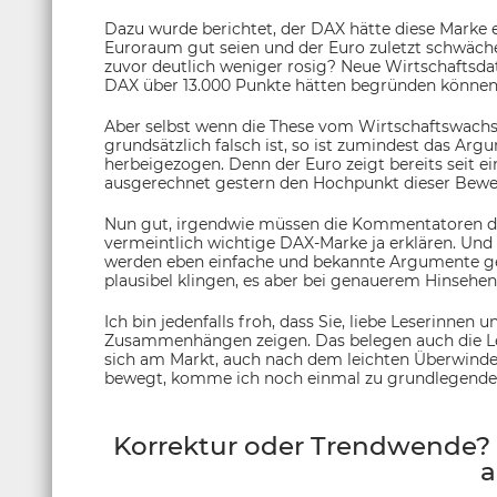
Dazu wurde berichtet, der DAX hätte diese Marke e
Euroraum gut seien und der Euro zuletzt schwäch
zuvor deutlich weniger rosig? Neue Wirtschaftsda
DAX über 13.000 Punkte hätten begründen können, 
Aber selbst wenn die These vom Wirtschaftswachst
grundsätzlich falsch ist, so ist zumindest das Ar
herbeigezogen. Denn der Euro zeigt bereits seit e
ausgerechnet gestern den Hochpunkt dieser Beweg
Nun gut, irgendwie müssen die Kommentatoren den
vermeintlich wichtige DAX-Marke ja erklären. Un
werden eben einfache und bekannte Argumente geli
plausibel klingen, es aber bei genauerem Hinsehen
Ich bin jedenfalls froh, dass Sie, liebe Leserinnen u
Zusammenhängen zeigen. Das belegen auch die Lese
sich am Markt, auch nach dem leichten Überwinde
bewegt, komme ich noch einmal zu grundlegend
Korrektur oder Trendwende? 
a