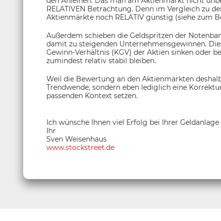
den Anleihen. Das man am Aktienmarkt nicht unbed
RELATIVEN Betrachtung. Denn im Vergleich zu de
Aktienmärkte noch RELATIV günstig (siehe zum Bei
Außerdem schieben die Geldspritzen der Notenban
damit zu steigenden Unternehmensgewinnen. Dies
Gewinn-Verhältnis (KGV) der Aktien sinken oder be
zumindest relativ stabil bleiben.
Weil die Bewertung an den Aktienmärkten deshalb 
Trendwende, sondern eben lediglich eine Korrektur
passenden Kontext setzen.
Ich wünsche Ihnen viel Erfolg bei Ihrer Geldanlage
Ihr
Sven Weisenhaus
www.stockstreet.de