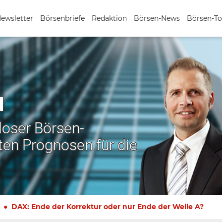
Newsletter
Börsenbriefe
Redaktion
Börsen-News
Börsen-To
N
nloser Börsen-
ten Prognosen für die
DAX: Ende der Korrektur oder nur Ende der Welle A?