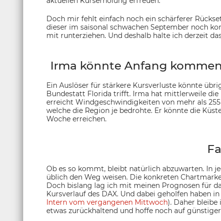
aktuellen Kurserholung erfreuen.
Doch mir fehlt einfach noch ein schärferer Rückset
dieser im saisonal schwachen September noch ko
mit runterziehen. Und deshalb halte ich derzeit da
Irma könnte Anfang kommend
Ein Auslöser für stärkere Kursverluste könnte übrig
Bundestatt Florida trifft. Irma hat mittlerweile di
erreicht Windgeschwindigkeiten von mehr als 255 
welche die Region je bedrohte. Er könnte die Küst
Woche erreichen.
Fa
Ob es so kommt, bleibt natürlich abzuwarten. In j
üblich den Weg weisen. Die konkreten Chartmarken
Doch bislang lag ich mit meinen Prognosen für da
Kursverlauf des DAX. Und dabei geholfen haben in 
Intern vom vergangenen Mittwoch
). Daher bleib
etwas zurückhaltend und hoffe noch auf günstige