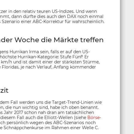
zer in den relativ teuren US-Indizes. Und wenn
mmt, dann dürfte dies auch den DAX noch einmal
s Szenario einer ABC-Korrektur für wahrscheinlich.
er Woche die Märkte treffen
ens Hurrikan Irma sein, falls er auf den US-
e höchste Hurrikan-Kategorie: Stufe Fünf! Er
km/h und ist damit einer der stärksten Stürme,
e Floridas, je nach Verlauf, Anfang kommender
zit
edem Fall werden uns die Target-Trend-Linien wie
, die nun wichtig sind, habe ich oben benannt.
s Jahr 2017 schon nah dran am tatsächlichen
diesem Fall auch die Elliott-Wellen (siehe
Börse-
e ich persönlich wegen des ABC-Szenarios noch
re Schnäppchenkurse im Rahmen einer Welle C.