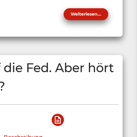
Weiterlesen...
 die Fed. Aber hört
?