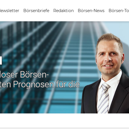
Newsletter
Börsenbriefe
Redaktion
Börsen-News
Börsen-To
N
nloser Börsen-
ten Prognosen für die