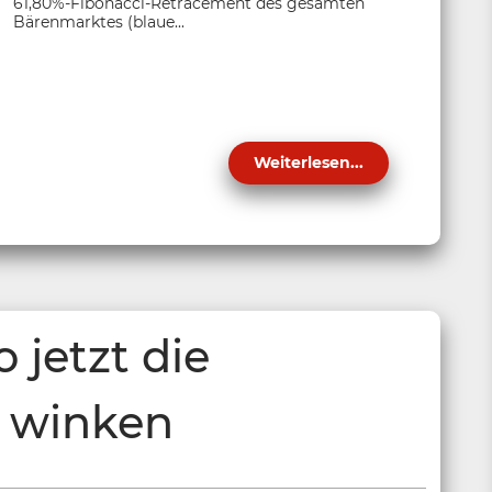
61,80%-Fibonacci-Retracement des gesamten
Bärenmarktes (blaue...
Weiterlesen...
 jetzt die
 winken