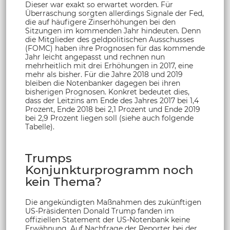
Dieser war exakt so erwartet worden. Für
Überraschung sorgten allerdings Signale der Fed,
die auf häufigere Zinserhöhungen bei den
Sitzungen im kommenden Jahr hindeuten. Denn
die Mitglieder des geldpolitischen Ausschusses
(FOMC) haben ihre Prognosen für das kommende
Jahr leicht angepasst und rechnen nun
mehrheitlich mit drei Erhöhungen in 2017, eine
mehr als bisher. Für die Jahre 2018 und 2019
bleiben die Notenbanker dagegen bei ihren
bisherigen Prognosen. Konkret bedeutet dies,
dass der Leitzins am Ende des Jahres 2017 bei 1,4
Prozent, Ende 2018 bei 2,1 Prozent und Ende 2019
bei 2,9 Prozent liegen soll (siehe auch folgende
Tabelle).
Trumps
Konjunkturprogramm noch
kein Thema?
Die angekündigten Maßnahmen des zukünftigen
US-Präsidenten Donald Trump fanden im
offiziellen Statement der US-Notenbank keine
Erwähnung. Auf Nachfrage der Reporter bei der