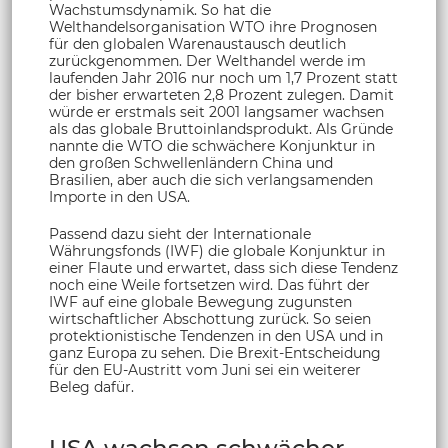
Wachstumsdynamik. So hat die
Welthandelsorganisation WTO ihre Prognosen
für den globalen Warenaustausch deutlich
zurückgenommen. Der Welthandel werde im
laufenden Jahr 2016 nur noch um 1,7 Prozent statt
der bisher erwarteten 2,8 Prozent zulegen. Damit
würde er erstmals seit 2001 langsamer wachsen
als das globale Bruttoinlandsprodukt. Als Gründe
nannte die WTO die schwächere Konjunktur in
den großen Schwellenländern China und
Brasilien, aber auch die sich verlangsamenden
Importe in den USA.
Passend dazu sieht der Internationale
Währungsfonds (IWF) die globale Konjunktur in
einer Flaute und erwartet, dass sich diese Tendenz
noch eine Weile fortsetzen wird. Das führt der
IWF auf eine globale Bewegung zugunsten
wirtschaftlicher Abschottung zurück. So seien
protektionistische Tendenzen in den USA und in
ganz Europa zu sehen. Die Brexit-Entscheidung
für den EU-Austritt vom Juni sei ein weiterer
Beleg dafür.
USA wachsen schwächer,