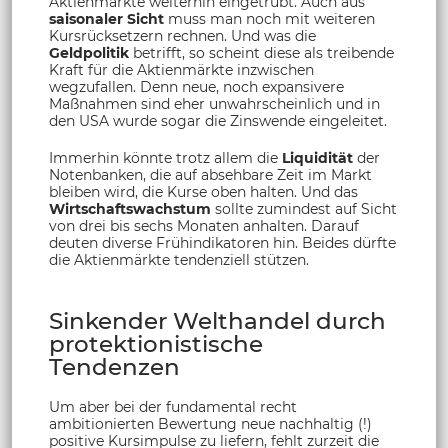
Aktienmärkte weiterhin eingetrübt. Auch aus
saisonaler Sicht
muss man noch mit weiteren
Kursrücksetzern rechnen. Und was die
Geldpolitik
betrifft, so scheint diese als treibende
Kraft für die Aktienmärkte inzwischen
wegzufallen. Denn neue, noch expansivere
Maßnahmen sind eher unwahrscheinlich und in
den USA wurde sogar die Zinswende eingeleitet.
Immerhin könnte trotz allem die
Liquidität
der
Notenbanken, die auf absehbare Zeit im Markt
bleiben wird, die Kurse oben halten. Und das
Wirtschaftswachstum
sollte zumindest auf Sicht
von drei bis sechs Monaten anhalten. Darauf
deuten diverse Frühindikatoren hin. Beides dürfte
die Aktienmärkte tendenziell stützen.
Sinkender Welthandel durch
protektionistische
Tendenzen
Um aber bei der fundamental recht
ambitionierten Bewertung neue nachhaltig (!)
positive Kursimpulse zu liefern, fehlt zurzeit die