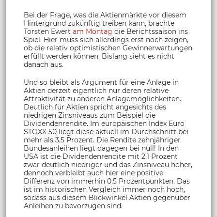
Bei der Frage, was die Aktienmärkte vor diesem
Hintergrund zukünftig treiben kann, brachte
Torsten Ewert
am Montag
die Berichtssaison ins
Spiel. Hier muss sich allerdings erst noch zeigen,
ob die relativ optimistischen Gewinnerwartungen
erfüllt werden können. Bislang sieht es nicht
danach aus.
Und so bleibt als Argument für eine Anlage in
Aktien derzeit eigentlich nur deren relative
Attraktivität zu anderen Anlagemöglichkeiten.
Deutlich für Aktien spricht angesichts des
niedrigen Zinsniveaus zum Beispiel die
Dividendenrendite. Im europäischen Index Euro
STOXX 50 liegt diese aktuell im Durchschnitt bei
mehr als 3,5 Prozent. Die Rendite zehnjähriger
Bundesanleihen liegt dagegen bei null! In den
USA ist die Dividendenrendite mit 2,1 Prozent
zwar deutlich niedriger und das Zinsniveau höher,
dennoch verbleibt auch hier eine positive
Differenz von immerhin 0,5 Prozentpunkten. Das
ist im historischen Vergleich immer noch hoch,
sodass aus diesem Blickwinkel Aktien gegenüber
Anleihen zu bevorzugen sind.