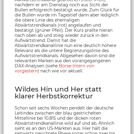
nachdem er am Dienstag noch aus Sicht der
Bullen erfolgreich bestätigt wurde. Zum Glück für
die Bullen wurde im Tagestief dann aber lediglich
die obere Linie des ehemaligen
Abwärtstrendkanals (rot) angelaufen und
bestätigt (grüner Pfeil). Der Kurs prallte hieran
nach oben ab und stieg wieder zurück in den
Aufwärtstrend. Damit hat die
Abwärtstrendkanallinie nun eine deutlich höhere
Relevanz als die untere Begrenzungslinie des
Aufwärtstrendkanals. Abgesehen davon sind die
relevanten Marken aus den vorangegangenen
DAX-Analysen (siehe
Börse-Intern von
vorgestern
) nach wie vor aktuell.
Wildes Hin und Her statt
klarer Herbstkorrektur
Schon seit sechs Wochen pendelt der deutsche
Leitindex zwischen der blau gestrichelten
Mittellinie bei 10.815 und der dicken roten
Abwärtstrendkanallinie wild auf und ab. Ähnlich
sieht es an den US-Märkten aus. Hier hält die
seitwärts gerichtete Phase sogar schon zwei bis