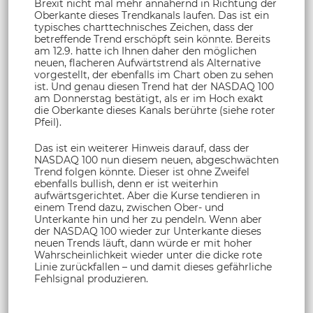
Brexit nicht mal mehr annähernd in Richtung der
Oberkante dieses Trendkanals laufen. Das ist ein
typisches charttechnisches Zeichen, dass der
betreffende Trend erschöpft sein könnte. Bereits
am 12.9. hatte ich Ihnen daher den möglichen
neuen, flacheren Aufwärtstrend als Alternative
vorgestellt, der ebenfalls im Chart oben zu sehen
ist. Und genau diesen Trend hat der NASDAQ 100
am Donnerstag bestätigt, als er im Hoch exakt
die Oberkante dieses Kanals berührte (siehe roter
Pfeil).
Das ist ein weiterer Hinweis darauf, dass der
NASDAQ 100 nun diesem neuen, abgeschwächten
Trend folgen könnte. Dieser ist ohne Zweifel
ebenfalls bullish, denn er ist weiterhin
aufwärtsgerichtet. Aber die Kurse tendieren in
einem Trend dazu, zwischen Ober- und
Unterkante hin und her zu pendeln. Wenn aber
der NASDAQ 100 wieder zur Unterkante dieses
neuen Trends läuft, dann würde er mit hoher
Wahrscheinlichkeit wieder unter die dicke rote
Linie zurückfallen – und damit dieses gefährliche
Fehlsignal produzieren.