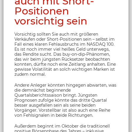
auch mit Short-
Positionen
vorsichtig sein
Vorsichtig sollten Sie auch mit größeren
Verkäufen oder Short-Positionen sein – selbst im
Fall eines klaren Fehlausbruchs im NASDAQ 100.
Es ist noch immer viel heißes Geld unterwegs,
das Rendite sucht. Das buy-on-dip-Phänomen,
das wir beim jüngsten Rücksetzer beobachten
konnten, dürfte noch eine Zeitlang anhalten. Eine
gewisse Volatilität an solch wichtigen Marken ist
zudem normal.
Andere Anleger könnten hingegen abwarten, was
die demnächst beginnende
Quartalsberichtssaison bringt. Jüngsten
Prognosen zufolge könnte das dritte Quartal
besser ausgefallen sein als seine beiden
Vorgänger. Vorstellbar ist also auch eine Reihe
von Fehlsignalen in beide Richtungen.
Außerdem beginnt im Oktober die traditionell
positive Börsenphase des Jahres – inklusive