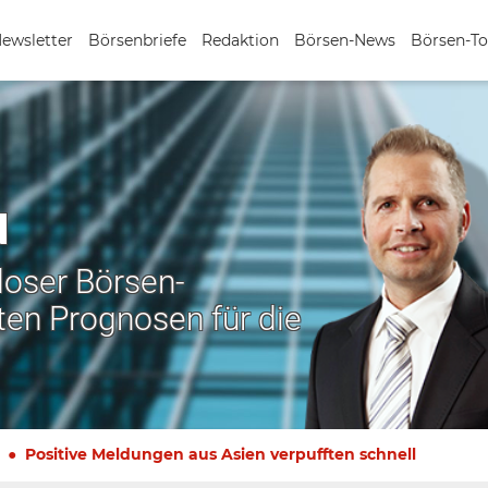
Newsletter
Börsenbriefe
Redaktion
Börsen-News
Börsen-To
N
nloser Börsen-
ten Prognosen für die
Positive Meldungen aus Asien verpufften schnell