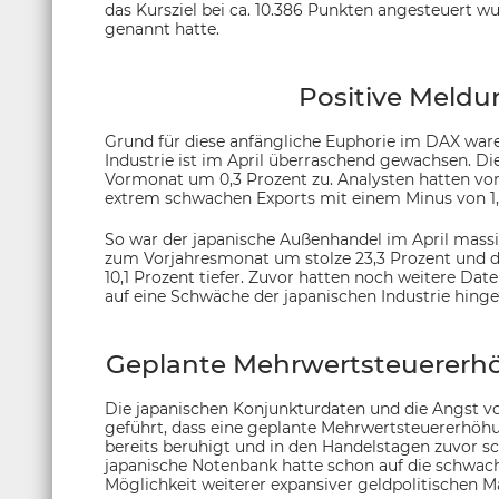
das Kursziel bei ca. 10.386 Punkten angesteuert w
genannt hatte.
Positive Meldu
Grund für diese anfängliche Euphorie im DAX ware
Industrie ist im April überraschend gewachsen. D
Vormonat um 0,3 Prozent zu. Analysten hatten v
extrem schwachen Exports mit einem Minus von 1,
So war der japanische Außenhandel im April massi
zum Vorjahresmonat um stolze 23,3 Prozent und d
10,1 Prozent tiefer. Zuvor hatten noch weitere Dat
auf eine Schwäche der japanischen Industrie hinge
Geplante Mehrwertsteuererhö
Die japanischen Konjunkturdaten und die Angst vor
geführt, dass eine geplante Mehrwertsteuererhöhu
bereits beruhigt und in den Handelstagen zuvor s
japanische Notenbank hatte schon auf die schwache
Möglichkeit weiterer expansiver geldpolitischen