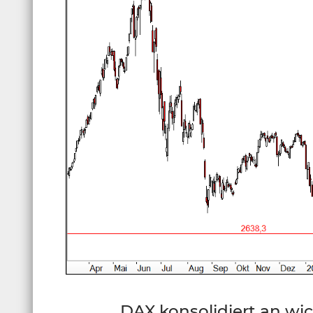
DAX konsolidiert an wic