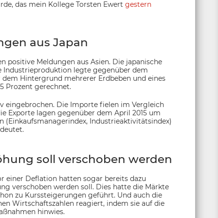
urde, das mein Kollege Torsten Ewert
gestern
ngen aus Japan
n positive Meldungen aus Asien. Die japanische
ie Industrieproduktion legte gegenüber dem
or dem Hintergrund mehrerer Erdbeben und eines
5 Prozent gerechnet.
v eingebrochen. Die Importe fielen im Vergleich
ie Exporte lagen gegenüber dem April 2015 um
en (Einkaufsmanagerindex, Industrieaktivitätsindex)
deutet.
hung soll verschoben werden
 einer Deflation hatten sogar bereits dazu
ng verschoben werden soll. Dies hatte die Märkte
chon zu Kurssteigerungen geführt. Und auch die
n Wirtschaftszahlen reagiert, indem sie auf die
 Maßnahmen hinwies.