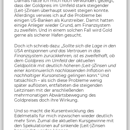
Damals hatte ich mich noch verwundert gezeigt,
dass der Goldpreis im Umfeld stark steigender
(Leit-)Zinsen überhaupt soweit steigen konnte.
Allerdings verwies ich auf die Probleme bei
einigen US-Banken als Kurstreiber. Damit hatten
einige Anleger wieder Grund, am Finanzsystem
zu zweifeln. Und in einem solchen Fall wird Gold
gerne als sicherer Hafen gesucht.
Doch ich schrieb dazu: „
Sollte sich die Lage in den
USA entspannen und das Vertrauen in das
Finanzsystem zurückkehren, ist es zweifelhaft, ob
dem Goldpreis im Umfeld der aktuellen
Geldpolitik mit deutlich höheren (Leit-)Zinsen und
einer kontinuierlich nachlassenden Inflation ein
nachhaltiger Kursanstieg gelingen kann.
“ Und
tatsächlich – als sich diese Probleme wenig
später auflösten, entfalteten die steigenden
Leitzinsen mit der anschließenden
mehrmonatigen Abwärtsbewegung des
Goldpreises doch ihre Wirkung.
Und so macht die Kursentwicklung des
Edelmetalls für mich inzwischen wieder deutlich
mehr Sinn. Zumal die aktuellen Kursgewinne mit
den Spekulationen auf sinkende (Leit-)Zinsen