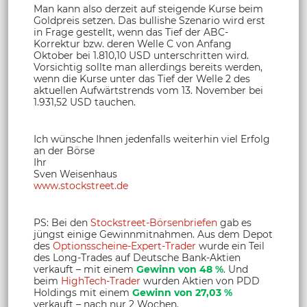
Man kann also derzeit auf steigende Kurse beim
Goldpreis setzen. Das bullishe Szenario wird erst
in Frage gestellt, wenn das Tief der ABC-
Korrektur bzw. deren Welle C von Anfang
Oktober bei 1.810,10 USD unterschritten wird.
Vorsichtig sollte man allerdings bereits werden,
wenn die Kurse unter das Tief der Welle 2 des
aktuellen Aufwärtstrends vom 13. November bei
1.931,52 USD tauchen.
Ich wünsche Ihnen jedenfalls weiterhin viel Erfolg
an der Börse
Ihr
Sven Weisenhaus
www.stockstreet.de
PS: Bei den
Stockstreet-Börsenbriefen
gab es
jüngst einige Gewinnmitnahmen. Aus dem Depot
des
Optionsscheine-Expert-Trader
wurde ein Teil
des Long-Trades auf Deutsche Bank-Aktien
verkauft – mit einem
Gewinn von 48 %
. Und
beim
HighTech-Trader
wurden Aktien von PDD
Holdings mit einem
Gewinn von 27,03 %
verkauft – nach nur 2 Wochen.