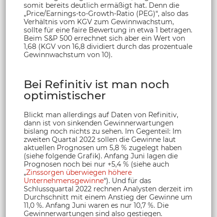
somit bereits deutlich ermäßigt hat. Denn die
„Price/Earnings-to-Growth-Ratio (PEG)“, also das
Verhältnis vom KGV zum Gewinnwachstum,
sollte für eine faire Bewertung in etwa 1 betragen.
Beim S&P 500 errechnet sich aber ein Wert von
1,68 (KGV von 16,8 dividiert durch das prozentuale
Gewinnwachstum von 10).
Bei Refinitiv ist man noch
optimistischer
Blickt man allerdings auf Daten von Refinitiv,
dann ist von sinkenden Gewinnerwartungen
bislang noch nichts zu sehen. Im Gegenteil: Im
zweiten Quartal 2022 sollen die Gewinne laut
aktuellen Prognosen um 5,8 % zugelegt haben
(siehe folgende Grafik). Anfang Juni lagen die
Prognosen noch bei nur +5,4 % (siehe auch
„
Zinssorgen überwiegen höhere
Unternehmensgewinne
“). Und für das
Schlussquartal 2022 rechnen Analysten derzeit im
Durchschnitt mit einem Anstieg der Gewinne um
11,0 %. Anfang Juni waren es nur 10,7 %. Die
Gewinnerwartungen sind also gestiegen.