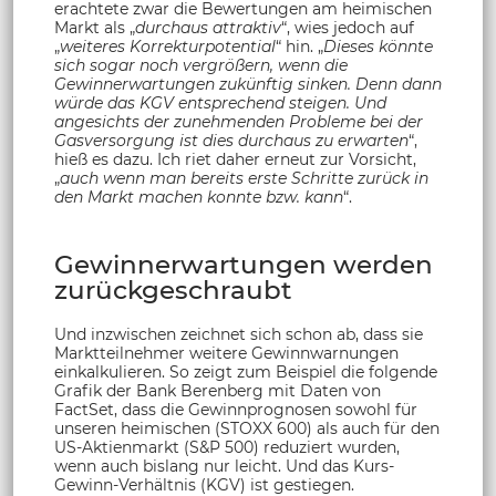
erachtete zwar die Bewertungen am heimischen
Markt als „
durchaus attraktiv
“, wies jedoch auf
„
weiteres Korrekturpotential
“ hin. „
Dieses könnte
sich sogar noch vergrößern, wenn die
Gewinnerwartungen zukünftig sinken. Denn dann
würde das KGV entsprechend steigen. Und
angesichts der zunehmenden Probleme bei der
Gasversorgung ist dies durchaus zu erwarten
“,
hieß es dazu. Ich riet daher erneut zur Vorsicht,
„
auch wenn man bereits erste Schritte zurück in
den Markt machen konnte bzw. kann
“.
Gewinnerwartungen werden
zurückgeschraubt
Und inzwischen zeichnet sich schon ab, dass sie
Marktteilnehmer weitere Gewinnwarnungen
einkalkulieren. So zeigt zum Beispiel die folgende
Grafik der Bank Berenberg mit Daten von
FactSet, dass die Gewinnprognosen sowohl für
unseren heimischen (STOXX 600) als auch für den
US-Aktienmarkt (S&P 500) reduziert wurden,
wenn auch bislang nur leicht. Und das Kurs-
Gewinn-Verhältnis (KGV) ist gestiegen.