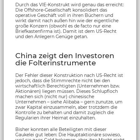
Durch das VIE-Konstrukt wird genau das erreicht:
Die Offshore-Gesellschaft konsolidiert das
operative Geschäft voll in ihren Büchern und
wirkt damit nach außen hin wie der eigentliche
große Konzern (obwohl es de facto nur eine
Briefkastenfirma ist). Damit ist dem US-Recht
und den Anlegern Genüge getan.
China zeigt den Investoren
die Folterinstrumente
Der Fehler dieser Konstruktion nach US-Recht ist
jedoch, dass die Stimmrechte nicht bei den
wirtschaftlich Berechtigten (Unternehmen bzw.
Aktionären) liegen müssen. Dieses Schlupfloch
machen sich (nicht nur) chinesische
Unternehmen – siehe Alibaba – gern zunutze, um
zwar Kapital einzusammeln, aber trotzdem die
Kontrolle zu behalten und damit zugleich die
Regularien ihrer Heimat einzuhalten.
Bisher konnten alle Beteiligten mit dieser
Gaukelei gut leben: Die Hauptaktionäre sowieso,
weil sie zwar Geld bekamen, aber ihre Macht nicht