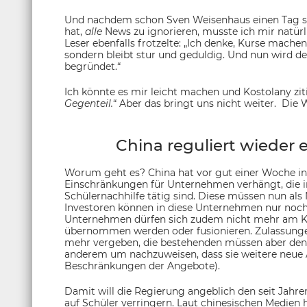
Und nachdem schon Sven Weisenhaus einen Tag spä
hat,
alle
News zu ignorieren, musste ich mir natürli
Leser ebenfalls frotzelte: „Ich denke, Kurse machen
sondern bleibt stur und geduldig. Und nun wird de
begründet.“
Ich könnte es mir leicht machen und Kostolany ziti
Gegenteil.
“ Aber das bringt uns nicht weiter. Die
China reguliert wieder 
Worum geht es? China hat vor gut einer Woche in
Einschränkungen für Unternehmen verhängt, die in
Schülernachhilfe tätig sind. Diese müssen nun als
Investoren können in diese Unternehmen nur noch 
Unternehmen dürfen sich zudem nicht mehr am Kap
übernommen werden oder fusionieren. Zulassung
mehr vergeben, die bestehenden müssen aber den 
anderem um nachzuweisen, dass sie weitere neue Au
Beschränkungen der Angebote).
Damit will die Regierung angeblich den seit Jahr
auf Schüler verringern. Laut chinesischen Medien h