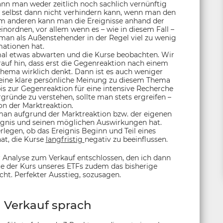
ann man weder zeitlich noch sachlich vernünftig
 selbst dann nicht verhindern kann, wenn man den
um anderen kann man die Ereignisse anhand der
inordnen, vor allem wenn es – wie in diesem Fall –
man als Außenstehender in der Regel viel zu wenig
mationen hat.
l etwas abwarten und die Kurse beobachten. Wir
auf hin, dass erst die Gegenreaktion nach einem
Thema wirklich denkt. Dann ist es auch weniger
keine klare persönliche Meinung zu diesem Thema
bis zur Gegenreaktion für eine intensive Recherche
gründe zu verstehen, sollte man stets ergreifen –
n der Marktreaktion.
an aufgrund der Marktreaktion bzw. der eigenen
ignis und seinen möglichen Auswirkungen hat.
rlegen, ob das Ereignis Beginn und Teil eines
hat, die Kurse
langfristig
negativ zu beeinflussen.
 Analyse zum Verkauf entschlossen, den ich dann
e der Kurs unseres ETFs zudem das bisherige
ht. Perfekter Ausstieg, sozusagen.
Verkauf sprach