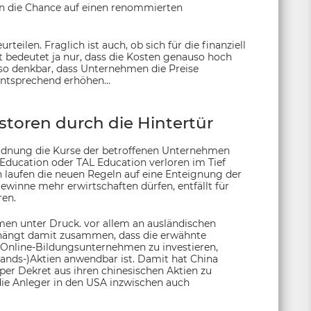
rn die Chance auf einen renommierten
teilen. Fraglich ist auch, ob sich für die finanziell
t bedeutet ja nur, dass die Kosten genauso hoch
lso denkbar, dass Unternehmen die Preise
 entsprechend erhöhen…
toren durch die Hintertür
rdnung die Kurse der betroffenen Unternehmen
Education oder TAL Education verloren im Tief
h laufen die neuen Regeln auf eine Enteignung der
winne mehr erwirtschaften dürfen, entfällt für
ren.
en unter Druck. vor allem an ausländischen
 hängt damit zusammen, dass die erwähnte
 Online-Bildungsunternehmen zu investieren,
slands-)Aktien anwendbar ist. Damit hat China
 per Dekret aus ihren chinesischen Aktien zu
die Anleger in den USA inzwischen auch