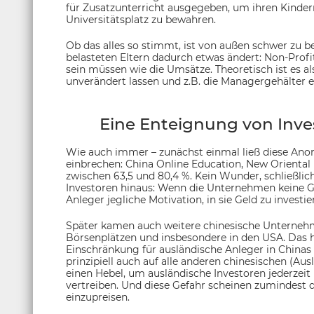
für Zusatzunterricht ausgegeben, um ihren Kinde
Universitätsplatz zu bewahren.
Ob das alles so stimmt, ist von außen schwer zu beur
belasteten Eltern dadurch etwas ändert: Non-Profi
sein müssen wie die Umsätze. Theoretisch ist es a
unverändert lassen und z.B. die Managergehälter
Eine Enteignung von Inves
Wie auch immer – zunächst einmal ließ diese Ano
einbrechen: China Online Education, New Oriental 
zwischen 63,5 und 80,4 %. Kein Wunder, schließlic
Investoren hinaus: Wenn die Unternehmen keine Ge
Anleger jegliche Motivation, in sie Geld zu investie
Später kamen auch weitere chinesische Unternehm
Börsenplätzen und insbesondere in den USA. Das
Einschränkung für ausländische Anleger in Chinas
prinzipiell auch auf alle anderen chinesischen (Au
einen Hebel, um ausländische Investoren jederzeit
vertreiben. Und diese Gefahr scheinen zumindest 
einzupreisen.