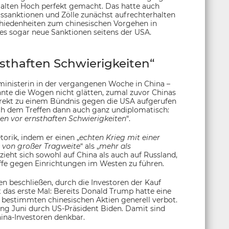
 alten Hoch perfekt gemacht. Das hatte auch
lssanktionen und Zölle zunächst aufrechterhalten
chiedenheiten zum chinesischen Vorgehen in
es sogar neue Sanktionen seitens der USA.
sthaften Schwierigkeiten“
ministerin in der vergangenen Woche in China –
nte die Wogen nicht glätten, zumal zuvor Chinas
direkt zu einem Bündnis gegen die USA aufgerufen
ch dem Treffen dann auch ganz undiplomatisch:
en vor ernsthaften Schwierigkeiten
“.
orik, indem er einen „
echten Krieg mit einer
s von großer Tragweite
“ als „
mehr als
ieht sich sowohl auf China als auch auf Russland,
ffe gegen Einrichtungen im Westen zu führen.
 beschließen, durch die Investoren der Kauf
 das erste Mal: Bereits Donald Trump hatte eine
t bestimmten chinesischen Aktien generell verbot.
ang Juni durch US-Präsident Biden. Damit sind
ina-Investoren denkbar.