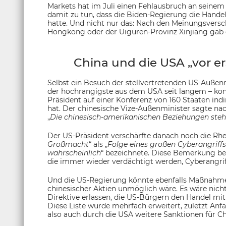
Markets hat im Juli einen Fehlausbruch an seinem
damit zu tun, dass die Biden-Regierung die Hande
hatte. Und nicht nur das: Nach den Meinungsvers
Hongkong oder der Uiguren-Provinz Xinjiang gab 
China und die USA „vor er
Selbst ein Besuch der stellvertretenden US-Außen
der hochrangigste aus dem USA seit langem – kon
Präsident auf einer Konferenz von 160 Staaten in
hat. Der chinesische Vize-Außenminister sagte na
„
Die chinesisch-amerikanischen Beziehungen steh
Der US-Präsident verschärfte danach noch die Rhet
Großmacht
“ als „
Folge eines großen Cyberangriff
wahrscheinlich
“ bezeichnete. Diese Bemerkung bez
die immer wieder verdächtigt werden, Cyberangri
Und die US-Regierung könnte ebenfalls Maßnahmen
chinesischer Aktien unmöglich wäre. Es wäre nicht
Direktive erlassen, die US-Bürgern den Handel mi
Diese Liste wurde mehrfach erweitert, zuletzt Anf
also auch durch die USA weitere Sanktionen für Ch