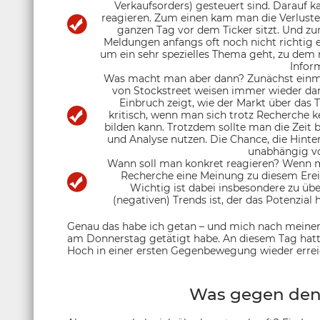
Verkaufsorders) gesteuert sind. Darauf k
reagieren. Zum einen kam man die Verluste
ganzen Tag vor dem Ticker sitzt. Und z
Meldungen anfangs oft noch nicht richtig e
um ein sehr spezielles Thema geht, zu dem 
Infor
Was macht man aber dann? Zunächst einma
von Stockstreet weisen immer wieder dar
Einbruch zeigt, wie der Markt über das 
kritisch, wenn man sich trotz Recherche 
bilden kann. Trotzdem sollte man die Zeit 
und Analyse nutzen. Die Chance, die Hinter
unabhängig vo
Wann soll man konkret reagieren? Wenn m
Recherche eine Meinung zu diesem Ere
Wichtig ist dabei insbesondere zu übe
(negativen) Trends ist, der das Potenzial 
Genau das habe ich getan – und mich nach meiner
am Donnerstag getätigt habe. An diesem Tag hatt
Hoch in einer ersten Gegenbewegung wieder erreic
Was gegen den 