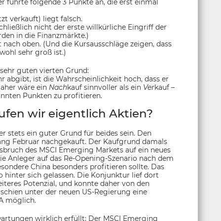
 führte folgende 3 Punkte an, die erst einmal
zt verkauft) liegt falsch.
chließlich nicht der erste willkürliche Eingriff der
den in die Finanzmärkte.)
t nach oben. (Und die Kursausschläge zeigen, dass
wohl sehr groß ist.)
sehr guten vierten Grund:
 abgibt, ist die Wahrscheinlichkeit hoch, dass er
 Daher wäre ein
Nach
kauf sinnvoller als ein
Ver
kauf –
nten Punkten zu profitieren.
en wir eigentlich Aktien?
er stets ein guter Grund für beides sein. Den
fang Februar nachgekauft. Der Kaufgrund damals
usbruch des MSCI Emerging Markets auf ein neues
s die Anleger auf das Re-Opening-Szenario nach dem
ondere China besonders profitieren sollte. Das
 hinter sich gelassen. Die Konjunktur lief dort
eiteres Potenzial, und konnte daher von den
 schien unter der neuen US-Regierung eine
A möglich.
wartungen wirklich erfüllt: Der MSCI Emerging