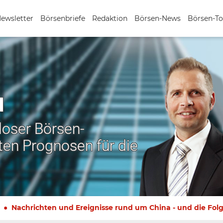
Newsletter
Börsenbriefe
Redaktion
Börsen-News
Börsen-To
N
nloser Börsen-
ten Prognosen für die
Nachrichten und Ereignisse rund um China - und die Fol