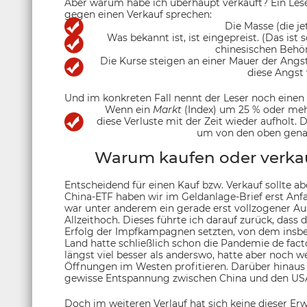
Aber warum habe ich überhaupt verkauft? Ein Leser
gegen einen Verkauf sprechen:
Die Masse (die jet
Was bekannt ist, ist eingepreist. (Das ist s
chinesischen Behör
Die Kurse steigen an einer Mauer der Angs
diese Angst 
Und im konkreten Fall nennt der Leser noch einen 
Wenn ein
Markt
(Index) um 25 % oder mehr
diese Verluste mit der Zeit wieder aufholt.
um von den oben genan
Warum kaufen oder verkauf
Entscheidend für einen Kauf bzw. Verkauf sollte ab
China-ETF haben wir im Geldanlage-Brief erst An
war unter anderem ein gerade erst vollzogener A
Allzeithoch. Dieses führte ich darauf zurück, das
Erfolg der Impfkampagnen setzten, von dem insbes
Land hatte schließlich schon die Pandemie de facto
längst viel besser als anderswo, hatte aber noch w
Öffnungen im Westen profitieren. Darüber hinaus
gewisse Entspannung zwischen China und den US
Doch im weiteren Verlauf hat sich keine dieser Er