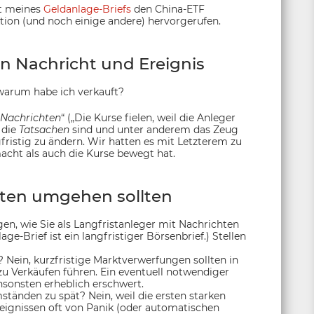
ot meines
Geldanlage-Briefs
den China-ETF
tion (und noch einige andere) hervorgerufen.
n Nachricht und Ereignis
warum habe ich verkauft?
Nachrichten
“ („Die Kurse fielen, weil die Anleger
 die
Tatsachen
sind und unter anderem das Zeug
fristig zu ändern. Wir hatten es mit Letzterem zu
acht als auch die Kurse bewegt hat.
hten umgehen sollten
gen, wie Sie als Langfristanleger mit Nachrichten
e-Brief ist ein langfristiger Börsenbrief.) Stellen
 Nein, kurzfristige Marktverwerfungen sollten in
zu Verkäufen führen. Ein eventuell notwendiger
nsonsten erheblich erschwert.
tänden zu spät? Nein, weil die ersten starken
eignissen oft von Panik (oder automatischen