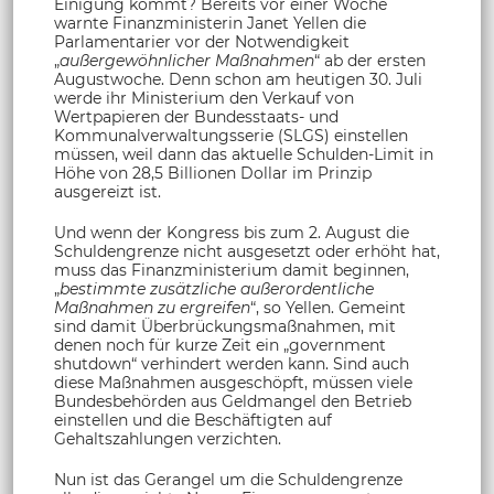
Einigung kommt? Bereits vor einer Woche
warnte Finanzministerin Janet Yellen die
Parlamentarier vor der Notwendigkeit
„
außergewöhnlicher Maßnahmen
“ ab der ersten
Augustwoche. Denn schon am heutigen 30. Juli
werde ihr Ministerium den Verkauf von
Wertpapieren der Bundesstaats- und
Kommunalverwaltungsserie (SLGS) einstellen
müssen, weil dann das aktuelle Schulden-Limit in
Höhe von 28,5 Billionen Dollar im Prinzip
ausgereizt ist.
Und wenn der Kongress bis zum 2. August die
Schuldengrenze nicht ausgesetzt oder erhöht hat,
muss das Finanzministerium damit beginnen,
„
bestimmte zusätzliche außerordentliche
Maßnahmen zu ergreifen
“, so Yellen. Gemeint
sind damit Überbrückungsmaßnahmen, mit
denen noch für kurze Zeit ein „government
shutdown“ verhindert werden kann. Sind auch
diese Maßnahmen ausgeschöpft, müssen viele
Bundesbehörden aus Geldmangel den Betrieb
einstellen und die Beschäftigten auf
Gehaltszahlungen verzichten.
Nun ist das Gerangel um die Schuldengrenze