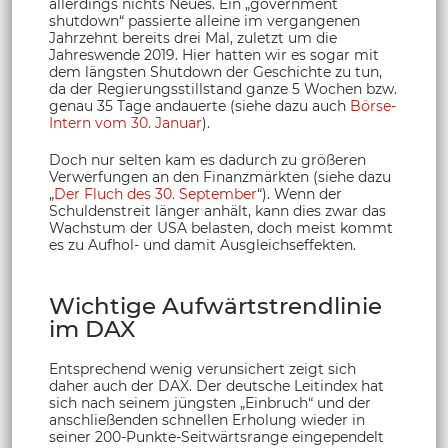
allerdings nichts Neues. Ein „government
shutdown“ passierte alleine im vergangenen
Jahrzehnt bereits drei Mal, zuletzt um die
Jahreswende 2019. Hier hatten wir es sogar mit
dem längsten Shutdown der Geschichte zu tun,
da der Regierungsstillstand ganze 5 Wochen bzw.
genau 35 Tage andauerte (siehe dazu auch
Börse-
Intern vom 30. Januar
).
Doch nur selten kam es dadurch zu größeren
Verwerfungen an den Finanzmärkten (siehe dazu
„
Der Fluch des 30. September
“). Wenn der
Schuldenstreit länger anhält, kann dies zwar das
Wachstum der USA belasten, doch meist kommt
es zu Aufhol- und damit Ausgleichseffekten.
Wichtige Aufwärtstrendlinie
im DAX
Entsprechend wenig verunsichert zeigt sich
daher auch der DAX. Der deutsche Leitindex hat
sich nach seinem jüngsten „Einbruch“ und der
anschließenden schnellen Erholung wieder in
seiner 200-Punkte-Seitwärtsrange eingependelt