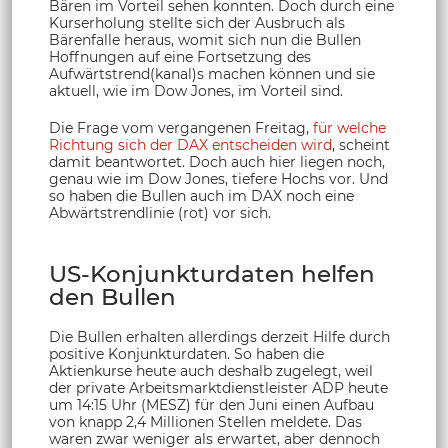
Bären im Vorteil sehen konnten. Doch durch eine
Kurserholung stellte sich der Ausbruch als
Bärenfalle heraus, womit sich nun die Bullen
Hoffnungen auf eine Fortsetzung des
Aufwärtstrend(kanal)s machen können und sie
aktuell, wie im Dow Jones, im Vorteil sind.
Die Frage vom vergangenen Freitag,
für welche
Richtung sich der DAX entscheiden wird
, scheint
damit beantwortet. Doch auch hier liegen noch,
genau wie im Dow Jones, tiefere Hochs vor. Und
so haben die Bullen auch im DAX noch eine
Abwärtstrendlinie (rot) vor sich.
US-Konjunkturdaten helfen
den Bullen
Die Bullen erhalten allerdings derzeit Hilfe durch
positive Konjunkturdaten. So haben die
Aktienkurse heute auch deshalb zugelegt, weil
der private Arbeitsmarktdienstleister ADP heute
um 14:15 Uhr (MESZ) für den Juni einen Aufbau
von knapp 2,4 Millionen Stellen meldete. Das
waren zwar weniger als erwartet, aber dennoch