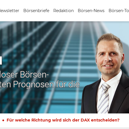
Newsletter
Börsenbriefe
Redaktion
Börsen-News
Börsen-To
N
nloser Börsen-
ten Prognosen für die
Für welche Richtung wird sich der DAX entscheiden?