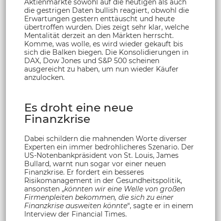
Aktienmärkte sowohl auf die heutigen als auch
die gestrigen Daten bullish reagiert, obwohl die
Erwartungen gestern enttäuscht und heute
übertroffen wurden. Dies zeigt sehr klar, welche
Mentalität derzeit an den Märkten herrscht.
Komme, was wolle, es wird wieder gekauft bis
sich die Balken biegen. Die Konsolidierungen in
DAX, Dow Jones und S&P 500 scheinen
ausgereicht zu haben, um nun wieder Käufer
anzulocken.
Es droht eine neue
Finanzkrise
Dabei schildern die mahnenden Worte diverser
Experten ein immer bedrohlicheres Szenario. Der
US-Notenbankpräsident von St. Louis, James
Bullard, warnt nun sogar vor einer neuen
Finanzkrise. Er fordert ein besseres
Risikomanagement in der Gesundheitspolitik,
ansonsten „
könnten wir eine Welle von großen
Firmenpleiten bekommen, die sich zu einer
Finanzkrise ausweiten könnte
“, sagte er in einem
Interview der Financial Times.