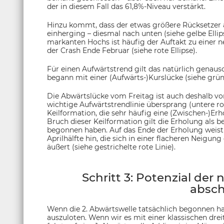
der in diesem Fall das 61,8%-Niveau verstärkt.
Hinzu kommt, dass der etwas größere Rücksetzer 
einherging – diesmal nach unten (siehe gelbe Ellip
markanten Hochs ist häufig der Auftakt zu einer
der Crash Ende Februar (siehe rote Ellipse).
Für einen Aufwärtstrend gilt das natürlich genau
begann mit einer (Aufwärts-)Kurslücke (siehe grüne
Die Abwärtslücke vom Freitag ist auch deshalb vo
wichtige Aufwärtstrendlinie übersprang (untere rote
Keilformation, die sehr häufig eine (Zwischen-)Er
Bruch dieser Keilformation gilt die Erholung als 
begonnen haben. Auf das Ende der Erholung weist
Aprilhälfte hin, die sich in einer flacheren Nei
äußert (siehe gestrichelte rote Linie).
Schritt 3: Potenzial de
absch
Wenn die 2. Abwärtswelle tatsächlich begonnen ha
auszuloten. Wenn wir es mit einer klassischen dr