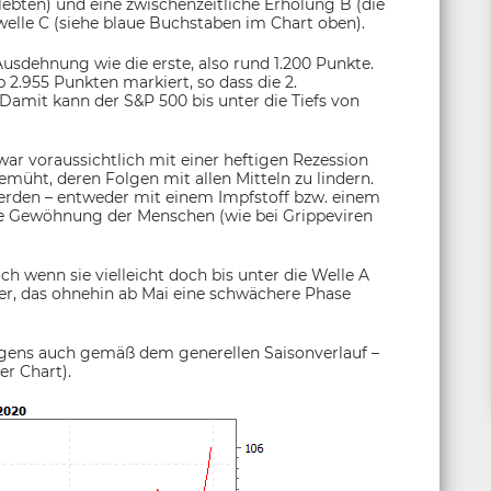
rlebten) und eine zwischenzeitliche Erholung B (die
welle C (siehe blaue Buchstaben im Chart oben).
Ausdehnung wie die erste, also rund 1.200 Punkte.
.955 Punkten markiert, so dass die 2.
 Damit kann der S&P 500 bis unter die Tiefs von
r voraussichtlich mit einer heftigen Rezession
müht, deren Folgen mit allen Mitteln zu lindern.
werden – entweder mit einem Impfstoff bzw. einem
ne Gewöhnung der Menschen (wie bei Grippeviren
ch wenn sie vielleicht doch bis unter die Welle A
ster, das ohnehin ab Mai eine schwächere Phase
igens auch gemäß dem generellen Saisonverlauf –
er Chart).