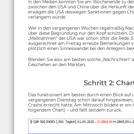
In den Medien konnten Sie am Wochenende zu dem 
zwischen den USA und China über die Herkunft des
erwägen die USA deswegen Sanktionen gegen Chin
verlängern würde.
Wer in den vergangenen Wochen regelmäßig Nachr
über diese Begründung nur den Kopf schütteln. Die
„Maßnahmen“ der USA war schon öfter die Rede. Es
ausgerechnet am Freitag erneute Bemerkungen v
plötzlich einen Sinneswandel bei den Anlegern bew
Blenden Sie also am besten solche „Nachrichten“ a
Geschehen an den Märkten.
Schritt 2: Cha
Das funktioniert am besten durch einen Blick auf
vergangenen Dienstag schon darauf hingewiesen, d
Crashs erreicht hatte. Am Mittwoch bildete er ein 
folgendem Chart) – und fällt seitdem zurück.