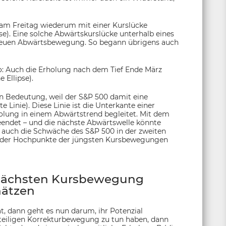
am Freitag wiederum mit einer Kurslücke
se). Eine solche Abwärtskurslücke unterhalb eines
 neuen Abwärtsbewegung. So begann übrigens auch
so: Auch die Erholung nach dem Tief Ende März
 Ellipse).
n Bedeutung, weil der S&P 500 damit eine
 Linie). Diese Linie ist die Unterkante einer
holung in einem Abwärtstrend begleitet. Mit dem
beendet – und die nächste Abwärtswelle könnte
 auch die Schwäche des S&P 500 in der zweiten
gung der Hochpunkte der jüngsten Kursbewegungen
r nächsten Kursbewegung
ätzen
t, dann geht es nun darum, ihr Potenzial
eiteiligen Korrekturbewegung zu tun haben, dann