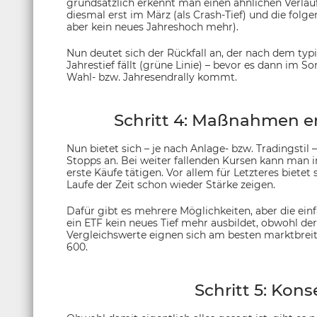
grundsätzlich erkennt man einen ähnlichen Verlau
diesmal erst im März (als Crash-Tief) und die folg
aber kein neues Jahreshoch mehr).
Nun deutet sich der Rückfall an, der nach dem typi
Jahrestief fällt (grüne Linie) – bevor es dann im
Wahl- bzw. Jahresendrally kommt.
Schritt 4: Maßnahmen er
Nun bietet sich – je nach Anlage- bzw. Tradingstil
Stopps an. Bei weiter fallenden Kursen kann man 
erste Käufe tätigen. Vor allem für Letzteres bietet
Laufe der Zeit schon wieder Stärke zeigen.
Dafür gibt es mehrere Möglichkeiten, aber die einf
ein ETF kein neues Tief mehr ausbildet, obwohl de
Vergleichswerte eignen sich am besten marktbreit
600.
Schritt 5: Kon