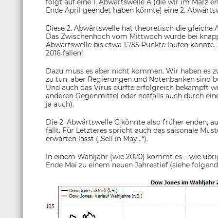
folgt auf eine 1. Abwärtswelle A (die wir im März e
Ende April geendet haben könnte) eine 2. Abwärts
Diese 2. Abwärtswelle hat theoretisch die gleiche 
Das Zwischenhoch vom Mittwoch wurde bei knapp 2
Abwärtswelle bis etwa 1.755 Punkte laufen könnte.
2016 fallen!
Dazu muss es aber nicht kommen. Wir haben es zwa
zu tun, aber Regierungen und Notenbanken sind be
Und auch das Virus dürfte erfolgreich bekämpft 
anderen Gegenmittel oder notfalls auch durch ei
ja auch).
Die 2. Abwärtswelle C könnte also früher enden, au
fällt. Für Letzteres spricht auch das saisonale Mu
erwarten lässt („Sell in May…“).
In einem Wahljahr (wie 2020) kommt es – wie übr
Ende Mai zu einem neuen Jahrestief (siehe folgend