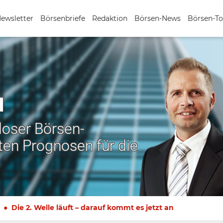
Newsletter
Börsenbriefe
Redaktion
Börsen-News
Börsen-To
N
nloser Börsen-
ten Prognosen für die
Die 2. Welle läuft – darauf kommt es jetzt an