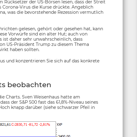
Rücksetzer der US-Börsen lesen, dass der Streit
 Corona-Virus die Kurse drückte. Angeblich
a, was die bevorstehende Rezession vermutlich
ichten gelesen, gehört oder gesehen hat, kann
se Vorwürfe sind ein alter Hut; auch von
 ist daher sehr unwahrscheinlich, dass
on US-Präsident Trump zu diesem Thema
irkt haben sollten.
us und konzentrieren Sie sich auf das konkrete
rts beobachten
 die Charts. Sven Weisenhaus hatte am
ass der S&P 500 fast das 61,8%-Niveau seines
Hoch knapp darüber (siehe schwarzer Pfeil in