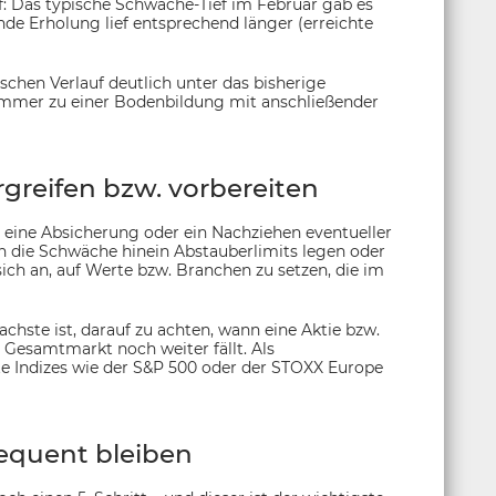
f: Das typische Schwäche-Tief im Februar gab es
ende Erholung lief entsprechend länger (erreichte
schen Verlauf deutlich unter das bisherige
 Sommer zu einer Bodenbildung mit anschließender
greifen bzw. vorbereiten
 – eine Absicherung oder ein Nachziehen eventueller
in die Schwäche hinein Abstauberlimits legen oder
 sich an, auf Werte bzw. Branchen zu setzen, die im
achste ist, darauf zu achten, wann eine Aktie bzw.
r Gesamtmarkt noch weiter fällt. Als
e Indizes wie der S&P 500 oder der STOXX Europe
sequent bleiben