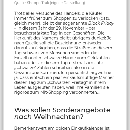
Quelle: ShopperTrak (eigene Darstellung)
Trotz aller Versuche des Handels, die Käufer
immer früher zum Shoppen zu verlocken (dazu
gleich mehr), bleibt der sogenannte
Black Friday
– in diesem Jahr der 29. November – der
besucherstärkste Tag in den Geschäften. Die
Herkunft des Namens bleibt übrigens dunkel: Je
nach Quelle soll die Bezeichnung entweder
darauf zurückgehen, dass die Straßen an diesem
Tag schwarz von Menschen sind oder die
Einzelhändler schwarze Hände vom Geldzählen
haben oder an diesem Tag erstmals im Jahr
„schwarze“ Zahlen schreiben, also in die
Gewinnzone kommen. Ich persönlich argwöhne
ja, dass einfach ein paar einkaufsmufflige Männer
diesen Tag zum „schwarzen Freitag“ in ihrem
Leben ausgerufen haben, weil ihre Familien sie
rigoros zum Mit-Shopping verdonnerten…
Was sollen Sonderangebote
nach
Weihnachten?
Bemerkenswert am obigen Einkaufkalender ist