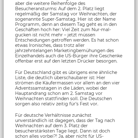
aber die weitere Reihenfolge des
Besucheransturms: Auf dem 2. Platz liegt
regelmäßig der Samstag vor Weihnachten, der
sogenannte Super-Samstag. Hier ist der Name
Programm, denn an diesem Tag geht es in den
Geschäften hoch her: Viel Zeit zum Nur-mal-
gucken ist nicht mehr – jetzt müssen
Entscheidungen getroffen werden. Es hat schon
etwas Ironisches, dass trotz aller
jahrzehntelangen Marketingbemühungen des
Einzelhandels auch die US-Bürger ihre Geschenke
offenbar erst auf den letzten Drücker besorgen.
Für Deutschland gibt es übrigens eine ähnliche
Liste, die deutlich überschaubarer ist: Hier
strömen die Käufermassen vor allem an den vier
Adventssamstagen in die Läden, wobei der
Hauptandrang schon am 2. Samstag vor
Weihnachten stattfinden soll. Die Deutschen
sorgen also relativ zeitig für’s Fest vor.
Für deutsche Verhältnisse zunächst
unverständlich ist dagegen, dass der Tag nach
Weihnachten auf dem 3. Platz der
besucherstärksten Tage liegt. Dann ist doch
schon alles vorbei?! Ja, aber nicht für US-