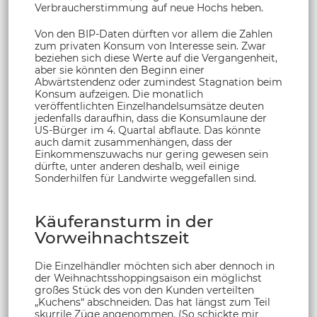
Verbraucherstimmung auf neue Hochs heben.
Von den BIP-Daten dürften vor allem die Zahlen
zum privaten Konsum von Interesse sein. Zwar
beziehen sich diese Werte auf die Vergangenheit,
aber sie könnten den Beginn einer
Abwärtstendenz oder zumindest Stagnation beim
Konsum aufzeigen. Die monatlich
veröffentlichten Einzelhandelsumsätze deuten
jedenfalls daraufhin, dass die Konsumlaune der
US-Bürger im 4. Quartal abflaute. Das könnte
auch damit zusammenhängen, dass der
Einkommenszuwachs nur gering gewesen sein
dürfte, unter anderen deshalb, weil einige
Sonderhilfen für Landwirte weggefallen sind.
Käuferansturm in der
Vorweihnachtszeit
Die Einzelhändler möchten sich aber dennoch in
der Weihnachtsshoppingsaison ein möglichst
großes Stück des von den Kunden verteilten
„Kuchens“ abschneiden. Das hat längst zum Teil
skurrile Züge angenommen. (So schickte mir